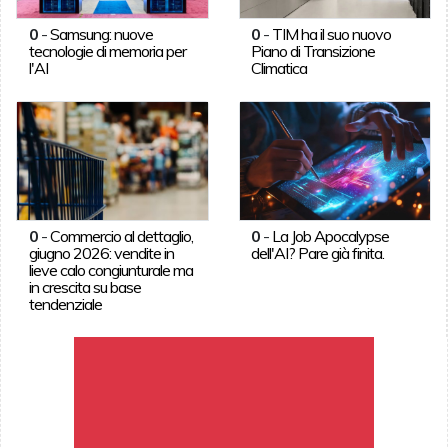
0
-
Samsung: nuove
0
-
TIM ha il suo nuovo
tecnologie di memoria per
Piano di Transizione
l'AI
Climatica
0
-
Commercio al dettaglio,
0
-
La Job Apocalypse
giugno 2026: vendite in
dell'AI? Pare già finita.
lieve calo congiunturale ma
in crescita su base
tendenziale