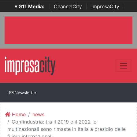
▾ G11 Media:
|
ChannelCity
|
ImpresaCity
|
SecurityOpenLab
|
Italian Channel Awards
|
Italian
Project Awards
|
Italian Security Awards
|
...
Newsletter
Home
news
Confindustria: tra il 2019 e il 2022 le
multinazionali sono rimaste in Italia a presidio delle
filiere internazionali