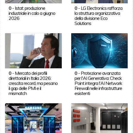
0
-
Istat: produzione
0
-
LG Electronics rafforza
industriale in calo a giugno
la struttura organizzativa
2026
della divisione Eco
Solutions
0
-
Mercato dei profili
0
-
Protezione avanzata
direttoriali in Italia 2026:
per l'AI Generativa: Check
crescita record, ma pesano
Point integra l'AI Network
il gap delle PMI e il
Firewall nelle infrastrutture
mismatch
esistenti