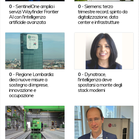
0
-
SentinelOne amplia i
0
-
Siemens: terzo
servizi Wayfinder Frontier
trimestre record, spinto da
AI con l'intelligenza
digitalizzazione, data
artificiale avanzata
center e infrastrutture
0
-
Regione Lombardia:
0
-
Dynatrace,
dieci nuove misure a
l'intelligenza deve
sostegno di imprese,
spostarsi a monte degli
innovazione e
stack moderni
occupazione