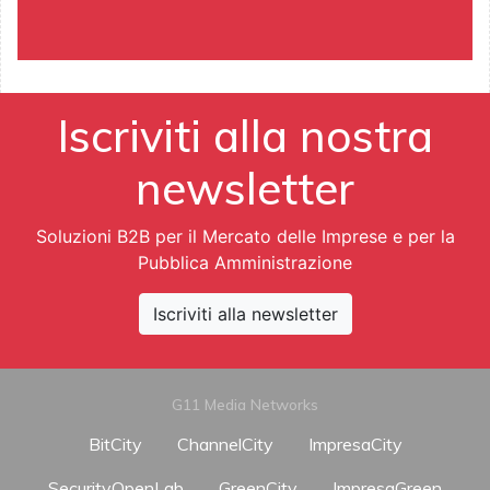
Iscriviti alla nostra
newsletter
Soluzioni B2B per il Mercato delle Imprese e per la
Pubblica Amministrazione
Iscriviti alla newsletter
G11 Media Networks
BitCity
ChannelCity
ImpresaCity
SecurityOpenLab
GreenCity
ImpresaGreen