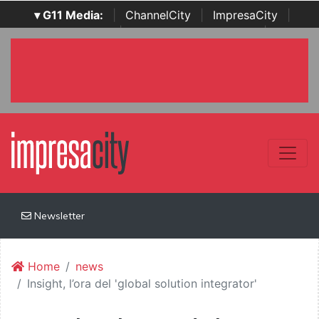
▾ G11 Media:
|
ChannelCity
|
ImpresaCity
|
SecurityOpenLab
|
Italian Channel Awards
|
Italian
Project Awards
|
Italian Security Awards
|
...
Newsletter
Home
news
Insight, l’ora del 'global solution integrator'