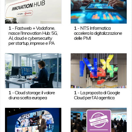
1
-
Fastweb + Vodafone,
1
-
NTS Informatica
nasce l’Innovation Hub: 5G,
accelera la digitalizzazione
AI, cloud e cybersecurity
delle PMI
per startup, imprese e PA
1
-
Cloud storage: il valore
1
-
La proposta di Google
di una scelta europea
Cloud per l'AI agentica