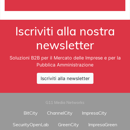
Iscriviti alla nostra
newsletter
Soluzioni B2B per il Mercato delle Imprese e per la
Pubblica Amministrazione
Iscriviti alla newsletter
G11 Media Networks
BitCity
ChannelCity
ImpresaCity
SecurityOpenLab
GreenCity
ImpresaGreen