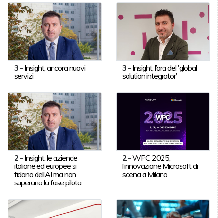
3
-
Insight, ancora nuovi
3
-
Insight, l’ora del 'global
servizi
solution integrator'
2
-
Insight: le aziende
2
-
WPC 2025,
italiane ed europee si
l’innovazione Microsoft di
fidano dell’AI ma non
scena a Milano
superano la fase pilota