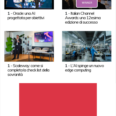
1
-
Oracle: una AI
1
-
Italian Channel
progettata per obiettivi
Awards: una 12esima
edizione di successo
1
-
Scaleway: come si
1
-
L'AI spinge un nuovo
completa la check list della
edge computing
sovranità