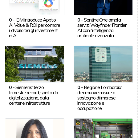
0
-
IBM introduce Apptio
0
-
SentinelOne amplia i
AI Value & ROI per colmare
servizi Wayfinder Frontier
il divario tra gli investimenti
AI con l'intelligenza
in AI
artificiale avanzata
0
-
Siemens: terzo
0
-
Regione Lombardia:
trimestre record, spinto da
dieci nuove misure a
digitalizzazione, data
sostegno di imprese,
center e infrastrutture
innovazione e
occupazione