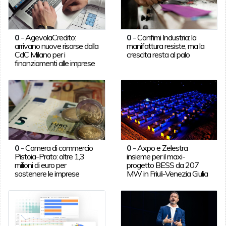
0
-
AgevolaCredito:
0
-
Confimi Industria: la
arrivano nuove risorse dalla
manifattura resiste, ma la
CdC Milano per i
crescita resta al palo
finanziamenti alle imprese
0
-
Camera di commercio
0
-
Axpo e Zelestra
Pistoia-Prato: oltre 1,3
insieme per il maxi-
milioni di euro per
progetto BESS da 207
sostenere le imprese
MW in Friuli-Venezia Giulia