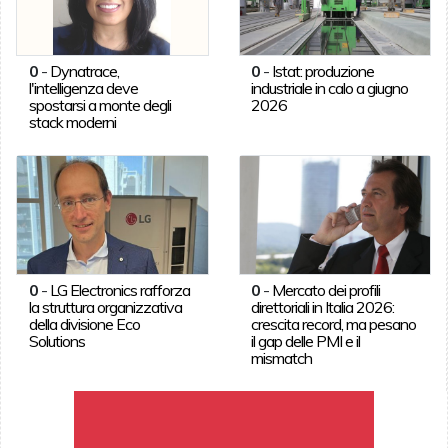
0
-
Dynatrace,
0
-
Istat: produzione
l'intelligenza deve
industriale in calo a giugno
spostarsi a monte degli
2026
stack moderni
0
-
LG Electronics rafforza
0
-
Mercato dei profili
la struttura organizzativa
direttoriali in Italia 2026:
della divisione Eco
crescita record, ma pesano
Solutions
il gap delle PMI e il
mismatch