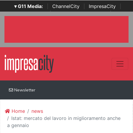
▾ G11 Media:
|
ChannelCity
|
ImpresaCity
|
SecurityOpenLab
|
Italian Channel Awards
|
Italian
Project Awards
|
Italian Security Awards
|
...
Newsletter
Home
news
Istat: mercato del lavoro in miglioramento anche
a gennaio