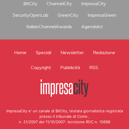
BitCity
ChannelCity
ImpresaCity
SecurityOpenLab
GreenCity
ImpresaGreen
ItalianChannelAwards
AgendaIct
Home
Speciali
Newsletter
Redazione
Copyright
Pubblicità
RSS
ImpresaCity e' un canale di BitCity, testata giornalistica registrata
presso il tribunale di Como ,
n. 21/2007 del 11/10/2007- Iscrizione ROC n. 15698