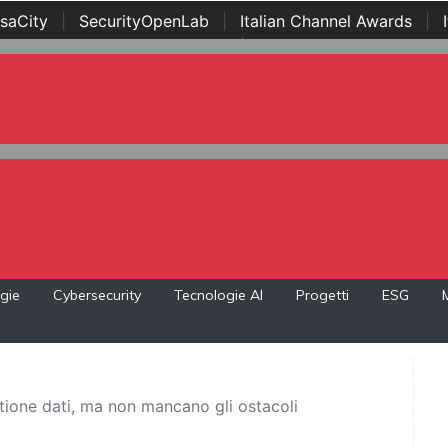
saCity
|
SecurityOpenLab
|
Italian Channel Awards
|
Awards
|
...
gie
Cybersecurity
Tecnologie AI
Progetti
ESG
tione dati, ma non mancano gli ostacoli