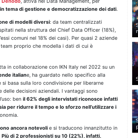
a
Denodo
, attiva nel Data Management, per
e in tema di gestione e democratizzazione dei dati
.
ione di modelli diversi
: da team centralizzati
ospitati nella struttura del Chief Data Officer (18%),
h’essi comuni nel 18% dei casi). Per quasi 2 aziende
 team proprio che modella i dati di cui è
tta in collaborazione con IKN Italy nel 2022 su un
nde italian
e, ha guardato nello specifico alla
e si basa sulla loro condivisione per liberarne
 delle decisioni aziendali. I vantaggi sono
 d’uso: ben
il 62% degli intervistati riconosce infatti
a per ridurre il tempo e lo sforzo nell’utilizzare i
tonomia.
 sono ancora notevoli
e si traducono innanzitutto in
.
Più di 2 professionisti su 10 (22%), infatti,