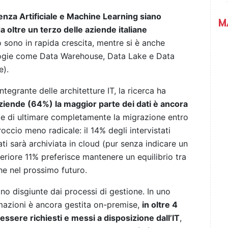
genza Artificiale e Machine Learning siano
M
 oltre un terzo delle aziende italiane
o sono in rapida crescita, mentre si è anche
logie come Data Warehouse, Data Lake e Data
e).
ntegrante delle architetture IT, la ricerca ha
aziende (64%) la maggior parte dei dati è ancora
de di ultimare completamente la migrazione entro
occio meno radicale: il 14% degli intervistati
ti sarà archiviata in cloud (pur senza indicare un
eriore 11% preferisce mantenere un equilibrio tra
che nel prossimo futuro.
no disgiunte dai processi di gestione. In uno
rmazioni è ancora gestita on-premise,
in oltre 4
essere richiesti e messi a disposizione dall’IT
,