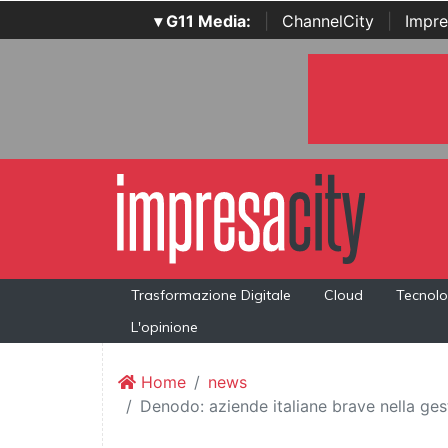
▾ G11 Media:
|
ChannelCity
|
Impre
Trasformazione Digitale
Cloud
Tecnolo
L'opinione
Home
news
Denodo: aziende italiane brave nella ges