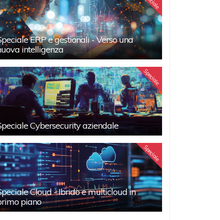
Speciale
Speciale ERP e gestionali - Verso una
nuova intelligenza
Speciale
Speciale Cybersecurity aziendale
Speciale
Speciale Cloud - Ibrido e multicloud in
primo piano