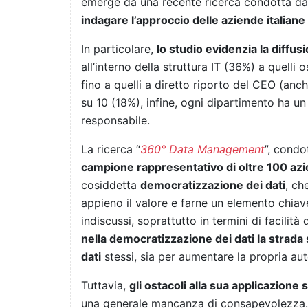
emerge da una recente ricerca condotta d
indagare l’approccio delle aziende italian
In particolare,
lo studio evidenzia la diffus
all’interno della struttura IT (36%) a quelli 
fino a quelli a diretto riporto del CEO (anc
su 10 (18%), infine, ogni dipartimento ha un
responsabile.
La ricerca “
360° Data Management
”, condo
campione rappresentativo di oltre 100 azie
cosiddetta
democratizzazione dei dati
, ch
appieno il valore e farne un elemento chiave
indiscussi, soprattutto in termini di facilità
nella democratizzazione dei dati la strada si
dati
stessi, sia per aumentare la propria au
Tuttavia,
gli ostacoli alla sua applicazione
una generale mancanza di consapevolezza