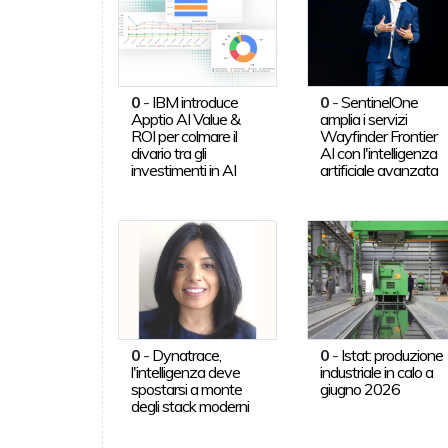
0
-
IBM introduce
0
-
SentinelOne
Apptio AI Value &
amplia i servizi
ROI per colmare il
Wayfinder Frontier
divario tra gli
AI con l'intelligenza
investimenti in AI
artificiale avanzata
0
-
Dynatrace,
0
-
Istat: produzione
l'intelligenza deve
industriale in calo a
spostarsi a monte
giugno 2026
degli stack moderni