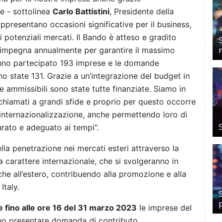
ale - sottolinea
Carlo Battistini
, Presidente della
resentano occasioni significative per il business,
 potenziali mercati. Il Bando è atteso e gradito
i impegna annualmente per garantire il massimo
nno partecipato 193 imprese e le domande
no state 131. Grazie a un’integrazione del budget in
 ammissibili sono state tutte finanziate. Siamo in
hiamati a grandi sfide e proprio per questo occorre
 internazionalizzazione, anche permettendo loro di
urato e adeguato ai tempi”.
la penetrazione nei mercati esteri attraverso la
a carattere internazionale, che si svolgeranno in
 che all’estero, contribuendo alla promozione e alla
Italy.
e fino alle ore 16 del 31 marzo 2023
le imprese del
anno presentare domanda di contributo,