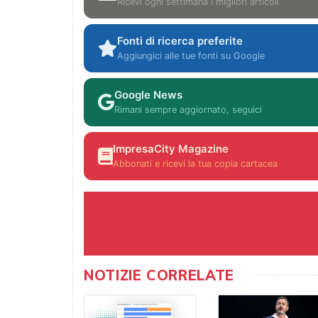
Ricevi ogni settimana i migliori articoli
Fonti di ricerca preferite
Aggiungici alle tue fonti su Google
Google News
Rimani sempre aggiornato, seguici
ImpresaCity Magazine
Abbonati e ricevi la tua copia cartacea
NOTIZIE CORRELATE