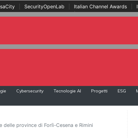
saCity
|
SecurityOpenLab
|
Italian Channel Awards
|
Awards
|
...
gie
Cybersecurity
Tecnologie AI
Progetti
ESG
e delle province di Forlì-Cesena e Rimini