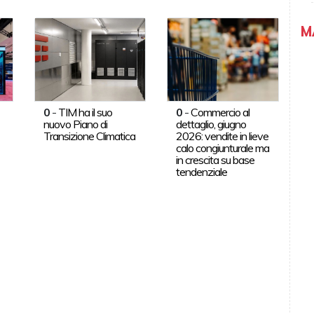
M
0
-
TIM ha il suo
0
-
Commercio al
nuovo Piano di
dettaglio, giugno
Transizione Climatica
2026: vendite in lieve
calo congiunturale ma
in crescita su base
tendenziale