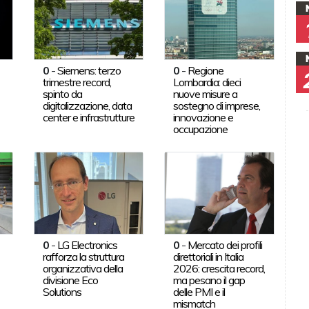
0
-
Siemens: terzo
0
-
Regione
trimestre record,
Lombardia: dieci
spinto da
nuove misure a
digitalizzazione, data
sostegno di imprese,
center e infrastrutture
innovazione e
occupazione
0
-
LG Electronics
0
-
Mercato dei profili
rafforza la struttura
direttoriali in Italia
organizzativa della
2026: crescita record,
divisione Eco
ma pesano il gap
Solutions
delle PMI e il
mismatch