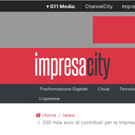
▾ G11 Media:
|
ChannelCity
|
Impre
Trasformazione Digitale
Cloud
Tecnolo
L'opinione
Home
news
200 mila euro di contributi per le impres