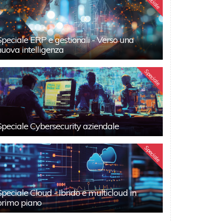
Speciale
Speciale ERP e gestionali - Verso una
nuova intelligenza
Speciale
Speciale Cybersecurity aziendale
Speciale
Speciale Cloud - Ibrido e multicloud in
primo piano