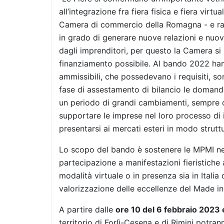
all’integrazione fra fiera fisica e fiera virtu
Camera di commercio della Romagna - e rapp
in grado di generare nuove relazioni e nuovi
dagli imprenditori, per questo la Camera s
finanziamento possibile. Al bando 2022 ha
ammissibili, che possedevano i requisiti, so
fase di assestamento di bilancio le domande
un periodo di grandi cambiamenti, sempre c
supportare le imprese nel loro processo di
presentarsi ai mercati esteri in modo strutt
Lo scopo del bando è sostenere le MPMI nel
partecipazione a manifestazioni fieristiche 
modalità virtuale o in presenza sia in Italia
valorizzazione delle eccellenze del Made in 
A partire dalle
ore 10 del 6 febbraio 2023 
territorio di Forlì-Cesena e di Rimini potr