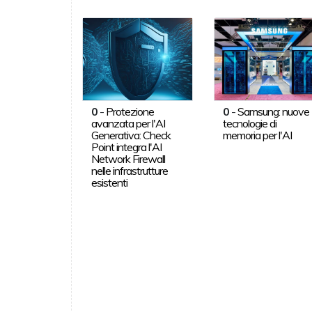
0
-
Protezione
0
-
Samsung: nuove
avanzata per l'AI
tecnologie di
Generativa: Check
memoria per l'AI
Point integra l'AI
Network Firewall
nelle infrastrutture
esistenti