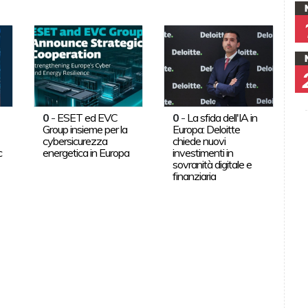
0
-
ESET ed EVC
0
-
La sfida dell'IA in
Group insieme per la
Europa: Deloitte
cybersicurezza
chiede nuovi
c
energetica in Europa
investimenti in
sovranità digitale e
finanziaria