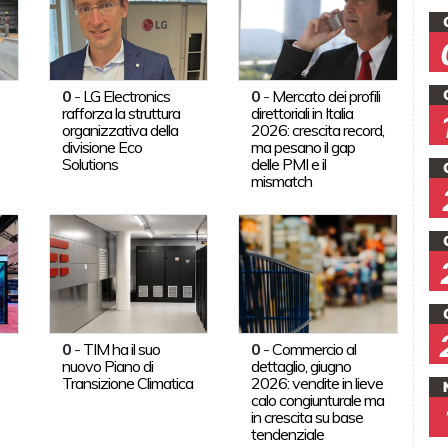
0
-
LG Electronics
0
-
Mercato dei profili
rafforza la struttura
direttoriali in Italia
organizzativa della
2026: crescita record,
divisione Eco
ma pesano il gap
Solutions
delle PMI e il
mismatch
0
-
TIM ha il suo
0
-
Commercio al
nuovo Piano di
dettaglio, giugno
Transizione Climatica
2026: vendite in lieve
calo congiunturale ma
in crescita su base
tendenziale