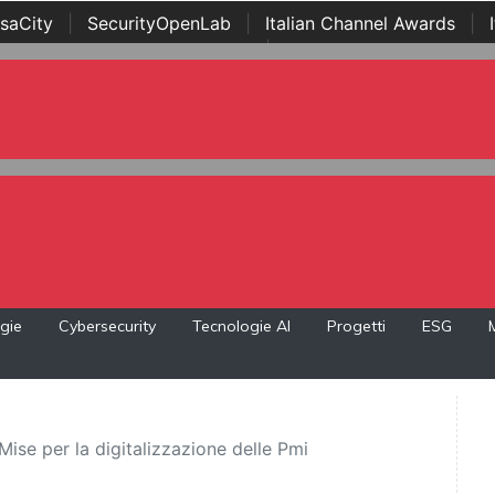
saCity
|
SecurityOpenLab
|
Italian Channel Awards
|
Awards
|
...
gie
Cybersecurity
Tecnologie AI
Progetti
ESG
ise per la digitalizzazione delle Pmi