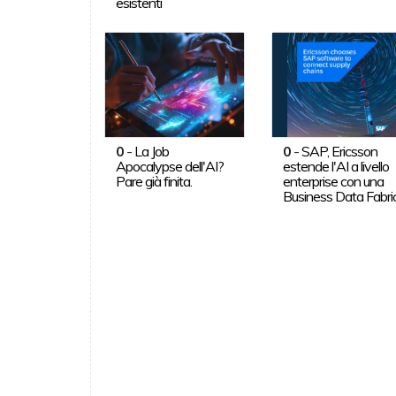
esistenti
0
-
La Job
0
-
SAP, Ericsson
Apocalypse dell'AI?
estende l'AI a livello
Pare già finita.
enterprise con una
Business Data Fabri