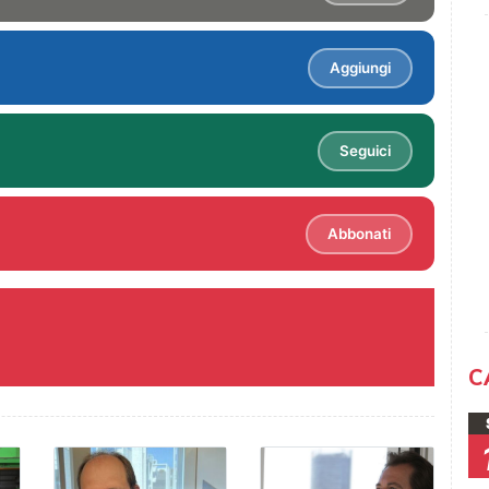
Aggiungi
Seguici
Abbonati
C