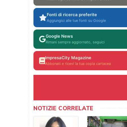
Fonti di ricerca preferite
Aggiungici alle tue fonti su Google
Google News
Rimani sempre aggiornato, seguici
ImpresaCity Magazine
Abbonati e ricevi la tua copia cartacea
NOTIZIE CORRELATE