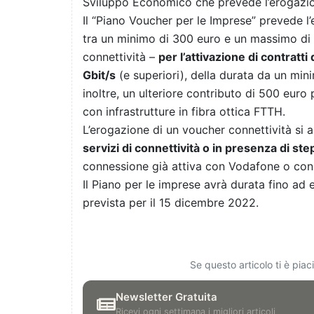
Sviluppo Economico che prevede l’erogazion
Il “Piano Voucher per le Imprese” prevede 
tra un minimo di 300 euro e un massimo di 2
connettività –
per l’attivazione di contratti
Gbit/s
(e superiori), della durata da un min
inoltre, un ulteriore contributo di 500 euro
con infrastrutture in fibra ottica FTTH.
L’erogazione di un voucher connettività si a
servizi di connettività o in presenza di st
connessione già attiva con Vodafone o con
Il Piano per le imprese avrà durata fino ad
prevista per il 15 dicembre 2022.
Se questo articolo ti è pia
Newsletter Gratuita
Ricevi ogni settimana i migliori articoli