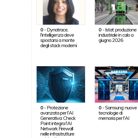
0
-
Dynatrace,
0
-
Istat: produzione
l'intelligenza deve
industriale in calo a
spostarsi a monte
giugno 2026
degli stack moderni
0
-
Protezione
0
-
Samsung: nuove
avanzata per l'AI
tecnologie di
Generativa: Check
memoria per l'AI
Point integra l'AI
Network Firewall
nelle infrastrutture