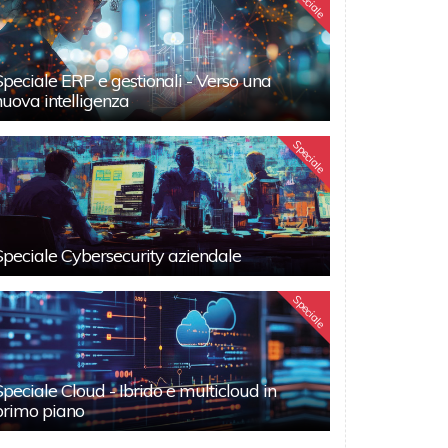
Speciale
Speciale ERP e gestionali - Verso una
nuova intelligenza
Speciale
Speciale Cybersecurity aziendale
Speciale
Speciale Cloud - Ibrido e multicloud in
primo piano