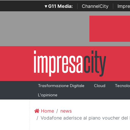
▾ G11 Media:
|
ChannelCity
|
Impre
Trasformazione Digitale
Cloud
Tecnolo
L'opinione
Home
news
Vodafone aderisce al piano voucher del M