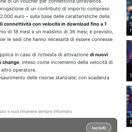
e di un voucher per connettività ultraveloce.
l’erogazione di un contributo di importo compreso
.000 euro – sulla base delle caratteristiche della
 di connettività con velocità in download fino a 1
imo di 18 mesi a un massimo di 36 mesi; è previsto,
 per le sedi che hanno necessità di essere connesse
pplica in caso di richiesta di attivazione
di nuovi
ep change
, inteso come incremento della velocità di
 altro operatore.
 esaurimento delle risorse stanziate, con scadenza
ciuto e vuoi rimanere sempre informato
Iscriviti