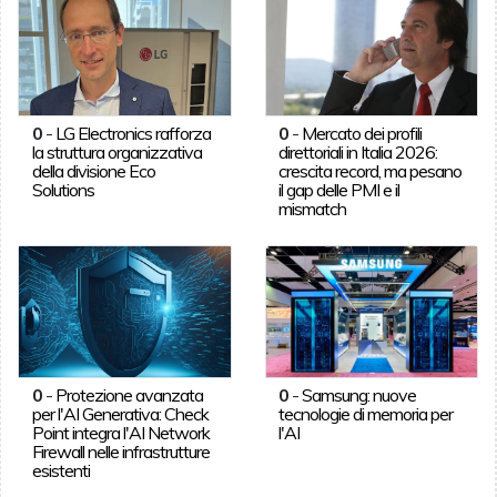
0
-
LG Electronics rafforza
0
-
Mercato dei profili
la struttura organizzativa
direttoriali in Italia 2026:
della divisione Eco
crescita record, ma pesano
Solutions
il gap delle PMI e il
mismatch
0
-
Protezione avanzata
0
-
Samsung: nuove
per l'AI Generativa: Check
tecnologie di memoria per
Point integra l'AI Network
l'AI
Firewall nelle infrastrutture
esistenti