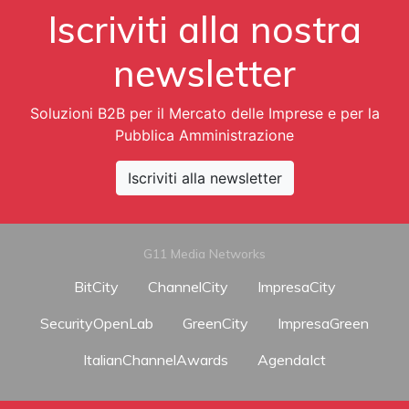
Iscriviti alla nostra
newsletter
Soluzioni B2B per il Mercato delle Imprese e per la
Pubblica Amministrazione
Iscriviti alla newsletter
G11 Media Networks
BitCity
ChannelCity
ImpresaCity
SecurityOpenLab
GreenCity
ImpresaGreen
ItalianChannelAwards
AgendaIct