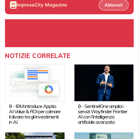
ImpresaCity Magazine
Abbonati
NOTIZIE CORRELATE
0
-
IBM introduce Apptio
0
-
SentinelOne amplia i
AI Value & ROI per colmare
servizi Wayfinder Frontier
il divario tra gli investimenti
AI con l'intelligenza
in AI
artificiale avanzata