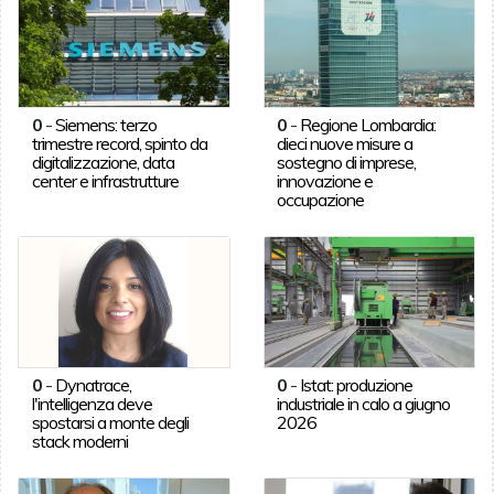
0
-
Siemens: terzo
0
-
Regione Lombardia:
trimestre record, spinto da
dieci nuove misure a
digitalizzazione, data
sostegno di imprese,
center e infrastrutture
innovazione e
occupazione
0
-
Dynatrace,
0
-
Istat: produzione
l'intelligenza deve
industriale in calo a giugno
spostarsi a monte degli
2026
stack moderni