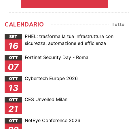
CALENDARIO
Tutto
RHEL: trasforma la tua infrastruttura con
SET
sicurezza, automazione ed efficienza
16
Fortinet Security Day - Roma
OTT
07
Cybertech Europe 2026
OTT
13
CES Unveiled Milan
OTT
21
NetEye Conference 2026
OTT