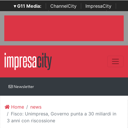
▾ G11 Media:
|
ChannelCity
|
ImpresaCity
|
SecurityOpenLab
|
Italian Channel Awards
|
Italian
Project Awards
|
Italian Security Awards
|
...
Newsletter
Home
news
Fisco: Unimpresa, Governo punta a 30 miliardi in
3 anni con riscossione