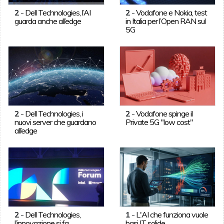
2
-
Dell Technologies, l’AI
2
-
Vodafone e Nokia, test
guarda anche all’edge
in Italia per l’Open RAN sul
5G
2
-
Dell Technologies, i
2
-
Vodafone spinge il
nuovi server che guardano
Private 5G "low cost"
all’edge
2
-
Dell Technologies,
1
-
L'AI che funziona vuole
l’innovazione si fa
basi IT solide