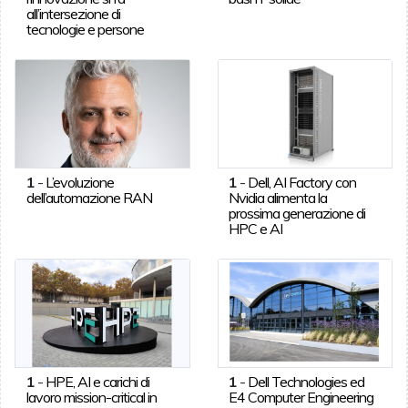
all’intersezione di
tecnologie e persone
1
-
L’evoluzione
1
-
Dell, AI Factory con
dell’automazione RAN
Nvidia alimenta la
prossima generazione di
HPC e AI
1
-
HPE, AI e carichi di
1
-
Dell Technologies ed
lavoro mission-critical in
E4 Computer Engineering