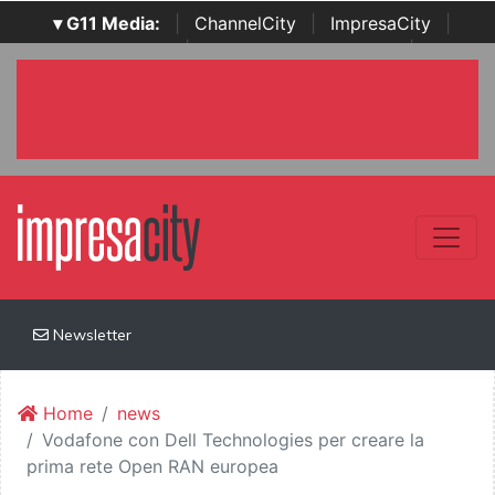
▾ G11 Media:
|
ChannelCity
|
ImpresaCity
|
SecurityOpenLab
|
Italian Channel Awards
|
Italian
Project Awards
|
Italian Security Awards
|
...
Newsletter
Home
news
Vodafone con Dell Technologies per creare la
prima rete Open RAN europea