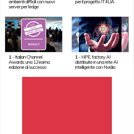
ambienti difficili con nuovi
per il progetto IT4LIA
server per l’edge
1
-
Italian Channel
1
-
HPE, factory AI
Awards: una 12esima
distribuite in una rete AI
edizione di successo
intelligente con Nvidia