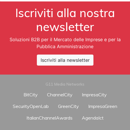
Iscriviti alla nostra
newsletter
Soluzioni B2B per il Mercato delle Imprese e per la
Pubblica Amministrazione
Iscriviti alla newsletter
G11 Media Networks
BitCity
ChannelCity
ImpresaCity
SecurityOpenLab
GreenCity
ImpresaGreen
ItalianChannelAwards
AgendaIct