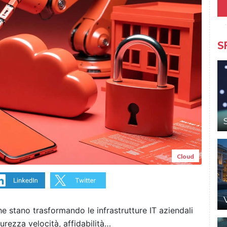
S
Cloud
he stano trasformando le infrastrutture IT aziendali
urezza velocità, affidabilità…