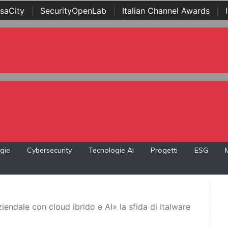
saCity
|
SecurityOpenLab
|
Italian Channel Awards
|
Awards
|
...
gie
Cybersecurity
Tecnologie AI
Progetti
ESG
ziendale con cloud ibrido e AI» la sfida di Italware