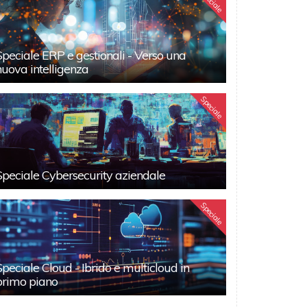
Speciale
Speciale ERP e gestionali - Verso una
nuova intelligenza
Speciale
Speciale Cybersecurity aziendale
Speciale
Speciale Cloud - Ibrido e multicloud in
primo piano