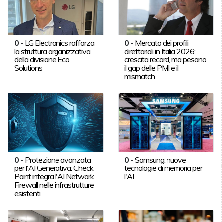
0
-
LG Electronics rafforza
0
-
Mercato dei profili
la struttura organizzativa
direttoriali in Italia 2026:
della divisione Eco
crescita record, ma pesano
Solutions
il gap delle PMI e il
mismatch
0
-
Protezione avanzata
0
-
Samsung: nuove
per l'AI Generativa: Check
tecnologie di memoria per
Point integra l'AI Network
l'AI
Firewall nelle infrastrutture
esistenti