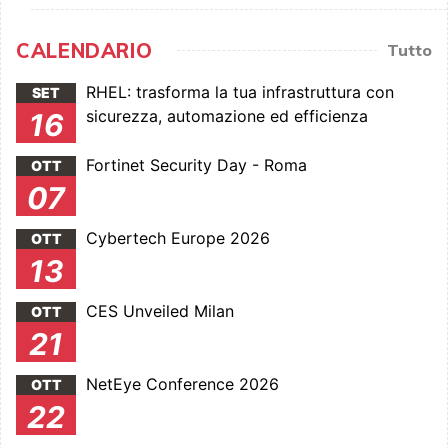
CALENDARIO
Tutto
RHEL: trasforma la tua infrastruttura con
SET
sicurezza, automazione ed efficienza
16
Fortinet Security Day - Roma
OTT
07
Cybertech Europe 2026
OTT
13
CES Unveiled Milan
OTT
21
NetEye Conference 2026
OTT
22