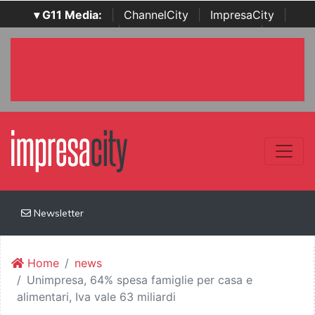
▾ G11 Media:
|
ChannelCity
|
ImpresaCity
|
SecurityOpenLab
|
Italian Channel Awards
|
Italian
Project Awards
|
Italian Security Awards
|
...
Newsletter
Home
news
Unimpresa, 64% spesa famiglie per casa e
alimentari, Iva vale 63 miliardi