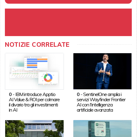
NOTIZIE CORRELATE
0
-
IBM introduce Apptio
0
-
SentinelOne amplia i
AI Value & ROI per colmare
servizi Wayfinder Frontier
il divario tra gli investimenti
AI con l'intelligenza
in AI
artificiale avanzata