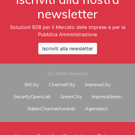
newsletter
Soluzioni B2B per il Mercato delle Imprese e per la
Pubblica Amministrazione
Iscriviti alla newsletter
G11 Media Networks
BitCity
ChannelCity
ImpresaCity
SecurityOpenLab
GreenCity
ImpresaGreen
ItalianChannelAwards
AgendaIct