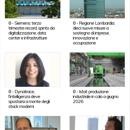
0
-
Siemens: terzo
0
-
Regione Lombardia:
trimestre record, spinto da
dieci nuove misure a
digitalizzazione, data
sostegno di imprese,
center e infrastrutture
innovazione e
occupazione
0
-
Dynatrace,
0
-
Istat: produzione
l'intelligenza deve
industriale in calo a giugno
spostarsi a monte degli
2026
stack moderni