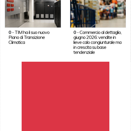
0
-
TIM ha il suo nuovo
0
-
Commercio al dettaglio,
Piano di Transizione
giugno 2026: vendite in
Climatica
lieve calo congiunturale ma
in crescita su base
tendenziale