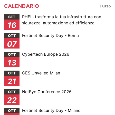
CALENDARIO
Tutto
RHEL: trasforma la tua infrastruttura con
SET
sicurezza, automazione ed efficienza
16
Fortinet Security Day - Roma
OTT
07
Cybertech Europe 2026
OTT
13
CES Unveiled Milan
OTT
21
NetEye Conference 2026
OTT
22
Fortinet Security Day - Milano
OTT