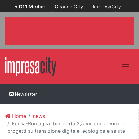
▾ G11 Media:
|
ChannelCity
|
ImpresaCity
|
SecurityOpenLab
|
Italian Channel Awards
|
Italian
Project Awards
|
Italian Security Awards
|
...
Newsletter
Home
news
Emilia-Romagna: bando da 2,5 milioni di euro per
progetti su transizione digitale, ecologica e salute