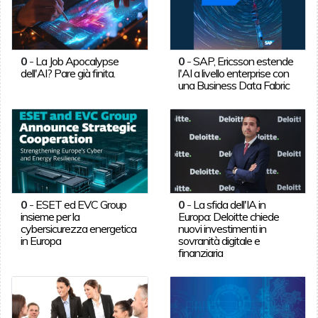
0
-
La Job Apocalypse
0
-
SAP, Ericsson estende
dell'AI? Pare già finita.
l'AI a livello enterprise con
una Business Data Fabric
0
-
ESET ed EVC Group
0
-
La sfida dell'IA in
insieme per la
Europa: Deloitte chiede
cybersicurezza energetica
nuovi investimenti in
in Europa
sovranità digitale e
finanziaria