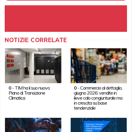
NOTIZIE CORRELATE
0
-
TIM ha il suo nuovo
0
-
Commercio al dettaglio,
Piano di Transizione
giugno 2026: vendite in
Climatica
lieve calo congiunturale ma
in crescita su base
tendenziale