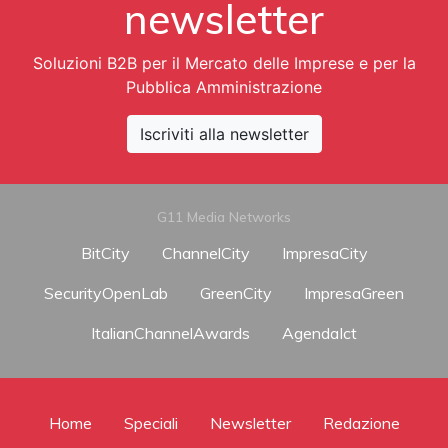
newsletter
Soluzioni B2B per il Mercato delle Imprese e per la
Pubblica Amministrazione
Iscriviti alla newsletter
G11 Media Networks
BitCity
ChannelCity
ImpresaCity
SecurityOpenLab
GreenCity
ImpresaGreen
ItalianChannelAwards
AgendaIct
Home
Speciali
Newsletter
Redazione