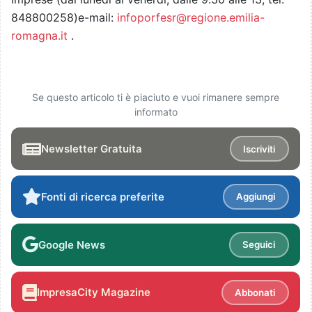
848800258)e-mail:
infoporfesr@regione.emilia-
romagna.it
.
Se questo articolo ti è piaciuto e vuoi rimanere sempre
informato
Newsletter Gratuita
Iscriviti
Fonti di ricerca preferite
Aggiungi
Google News
Seguici
ImpresaCity Magazine
Abbonati