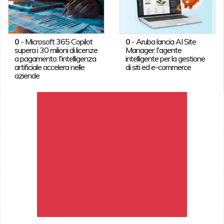
0
-
Microsoft 365 Copilot
0
-
Aruba lancia AI Site
supera i 30 milioni di licenze
Manager: l'agente
a pagamento: l'intelligenza
intelligente per la gestione
artificiale accelera nelle
di siti ed e-commerce
aziende