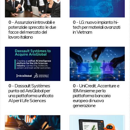
0
-
Assunzioni introvabili e
0
-
LG: nuovo impianto hi-
potenziale sprecato: le due
tech per materiali avanzati
facce del mercato del
in Vietnam
lavoro italiano
0
-
Dassault Systèmes
0
-
UniCredit, Accenture e
punta ad ArisGlobal per
IBM insieme per la
una piattaforma unificata
piattaforma bancaria
AI per il Life Sciences
europea di nuova
generazione