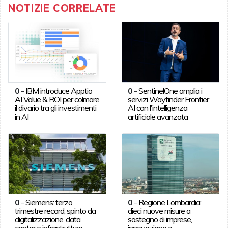
NOTIZIE CORRELATE
0
-
IBM introduce Apptio
0
-
SentinelOne amplia i
AI Value & ROI per colmare
servizi Wayfinder Frontier
il divario tra gli investimenti
AI con l'intelligenza
in AI
artificiale avanzata
0
-
Siemens: terzo
0
-
Regione Lombardia:
trimestre record, spinto da
dieci nuove misure a
digitalizzazione, data
sostegno di imprese,
center e infrastrutture
innovazione e