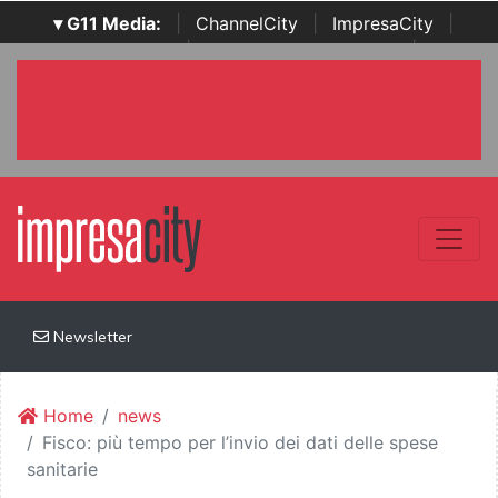
▾ G11 Media:
|
ChannelCity
|
ImpresaCity
|
SecurityOpenLab
|
Italian Channel Awards
|
Italian
Project Awards
|
Italian Security Awards
|
...
Newsletter
Home
news
Fisco: più tempo per l’invio dei dati delle spese
sanitarie