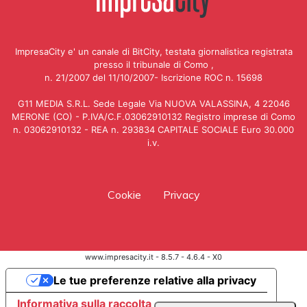
ImpresaCity e' un canale di BitCity, testata giornalistica registrata
presso il tribunale di Como ,
n. 21/2007 del 11/10/2007- Iscrizione ROC n. 15698
G11 MEDIA S.R.L. Sede Legale Via NUOVA VALASSINA, 4 22046
MERONE (CO) - P.IVA/C.F.03062910132 Registro imprese di Como
n. 03062910132 - REA n. 293834 CAPITALE SOCIALE Euro 30.000
i.v.
Cookie
Privacy
www.impresacity.it - 8.5.7 - 4.6.4 - X0
Le tue preferenze relative alla privacy
Informativa sulla raccolta