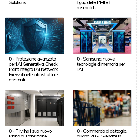
Solutions
il gap delle PMI e il
mismatch
0
-
Protezione avanzata
0
-
Samsung: nuove
per l'AI Generativa: Check
tecnologie di memoria per
Point integra l'AI Network
l'AI
Firewall nelle infrastrutture
esistenti
0
-
TIM ha il suo nuovo
0
-
Commercio al dettaglio,
Piano di Transizione
giugno 2026: vendite in