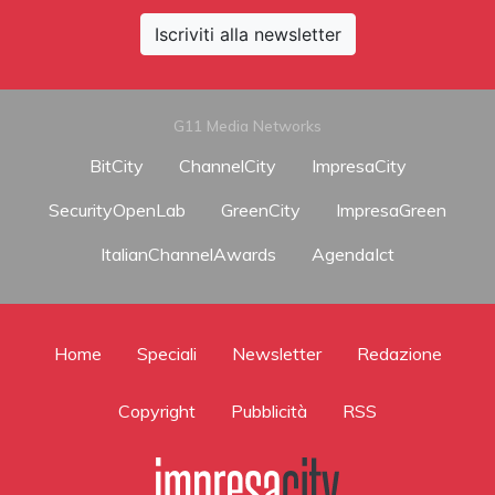
Iscriviti alla newsletter
G11 Media Networks
BitCity
ChannelCity
ImpresaCity
SecurityOpenLab
GreenCity
ImpresaGreen
ItalianChannelAwards
AgendaIct
Home
Speciali
Newsletter
Redazione
Copyright
Pubblicità
RSS