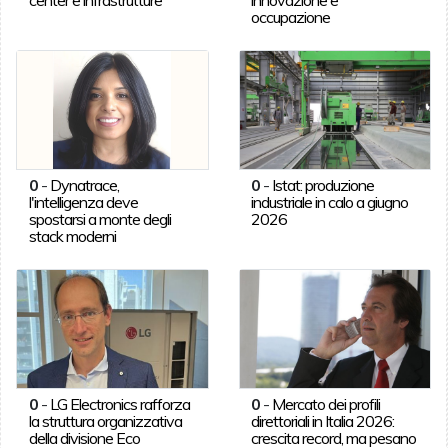
occupazione
0
-
Dynatrace,
0
-
Istat: produzione
l'intelligenza deve
industriale in calo a giugno
spostarsi a monte degli
2026
stack moderni
0
-
LG Electronics rafforza
0
-
Mercato dei profili
la struttura organizzativa
direttoriali in Italia 2026:
della divisione Eco
crescita record, ma pesano