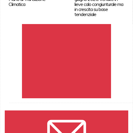
Climatica
lieve calo congiunturale ma
in crescita su base
tendenziale