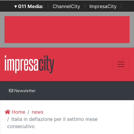
▾ G11 Media:
|
ChannelCity
|
ImpresaCity
|
SecurityOpenLab
|
Italian Channel Awards
|
Italian
Project Awards
|
Italian Security Awards
|
...
Newsletter
Home
news
Italia in deflazione per il settimo mese
consecutivo