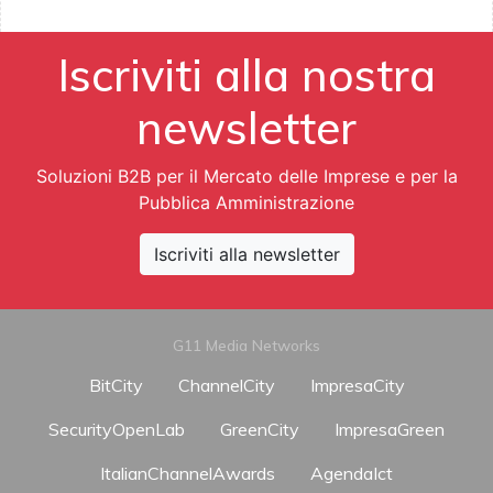
Iscriviti alla nostra
newsletter
Soluzioni B2B per il Mercato delle Imprese e per la
Pubblica Amministrazione
Iscriviti alla newsletter
G11 Media Networks
BitCity
ChannelCity
ImpresaCity
SecurityOpenLab
GreenCity
ImpresaGreen
ItalianChannelAwards
AgendaIct