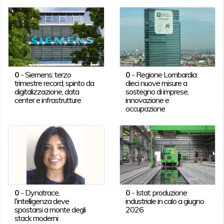
0
-
Siemens: terzo
0
-
Regione Lombardia:
trimestre record, spinto da
dieci nuove misure a
digitalizzazione, data
sostegno di imprese,
center e infrastrutture
innovazione e
occupazione
0
-
Dynatrace,
0
-
Istat: produzione
l'intelligenza deve
industriale in calo a giugno
spostarsi a monte degli
2026
stack moderni