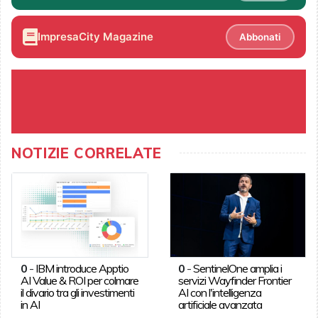
ImpresaCity Magazine
Abbonati
NOTIZIE CORRELATE
0
-
IBM introduce Apptio
0
-
SentinelOne amplia i
AI Value & ROI per colmare
servizi Wayfinder Frontier
il divario tra gli investimenti
AI con l'intelligenza
in AI
artificiale avanzata