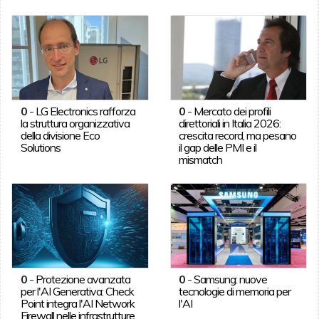
0
-
LG Electronics rafforza
0
-
Mercato dei profili
la struttura organizzativa
direttoriali in Italia 2026:
della divisione Eco
crescita record, ma pesano
Solutions
il gap delle PMI e il
mismatch
0
-
Protezione avanzata
0
-
Samsung: nuove
per l'AI Generativa: Check
tecnologie di memoria per
Point integra l'AI Network
l'AI
Firewall nelle infrastrutture