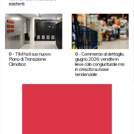
esistenti
0
-
TIM ha il suo nuovo
0
-
Commercio al dettaglio,
Piano di Transizione
giugno 2026: vendite in
Climatica
lieve calo congiunturale ma
in crescita su base
tendenziale