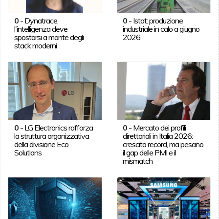
0
-
Dynatrace,
0
-
Istat: produzione
l'intelligenza deve
industriale in calo a giugno
spostarsi a monte degli
2026
stack moderni
0
-
LG Electronics rafforza
0
-
Mercato dei profili
la struttura organizzativa
direttoriali in Italia 2026:
della divisione Eco
crescita record, ma pesano
Solutions
il gap delle PMI e il
mismatch