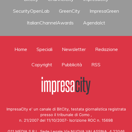
SecurityOpenLab
GreenCity
ImpresaGreen
ItalianChannelAwards
AgendaIct
Home
Speciali
Newsletter
Redazione
Copyright
Pubblicità
RSS
ImpresaCity e' un canale di BitCity, testata giornalistica registrata
presso il tribunale di Como ,
n. 21/2007 del 11/10/2007- Iscrizione ROC n. 15698
G11 MEDIA S.R.L. Sede Legale Via NUOVA VALASSINA, 4 22046