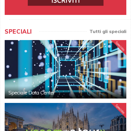
SPECIALI
Tutti gli speciali
Speciale
Speciale Data Center
Speciale