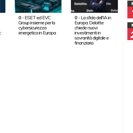
0
-
ESET ed EVC
0
-
La sfida dell'IA in
Group insieme per la
Europa: Deloitte
cybersicurezza
chiede nuovi
c
energetica in Europa
investimenti in
sovranità digitale e
finanziaria