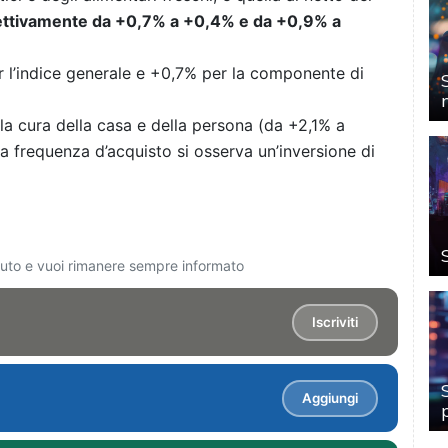
pettivamente da +0,7% a +0,4% e da +0,9% a
er l’indice generale e +0,7% per la componente di
la cura della casa e della persona (da +2,1% a
ta frequenza d’acquisto si osserva un’inversione di
ciuto e vuoi rimanere sempre informato
Iscriviti
Aggiungi