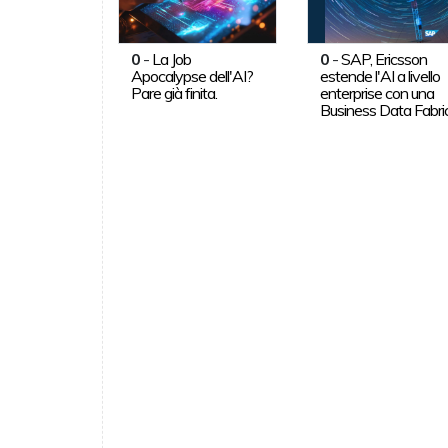
0
-
La Job
0
-
SAP, Ericsson
Apocalypse dell'AI?
estende l'AI a livello
Pare già finita.
enterprise con una
Business Data Fabri