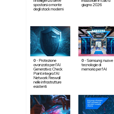
l'intelligenza deve
industriale in calo a
spostarsi a monte
giugno 2026
degli stack moderni
0
-
Protezione
0
-
Samsung: nuove
avanzata per l'AI
tecnologie di
Generativa: Check
memoria per l'AI
Point integra l'AI
Network Firewall
nelle infrastrutture
esistenti