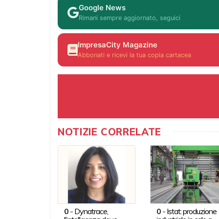
Google News
Rimani sempre aggiornato, seguici
ImpresaCity Magazine
Abbonati e ricevi la tua copia cartacea
NOTIZIE CORRELATE
0
-
Dynatrace,
0
-
Istat: produzione