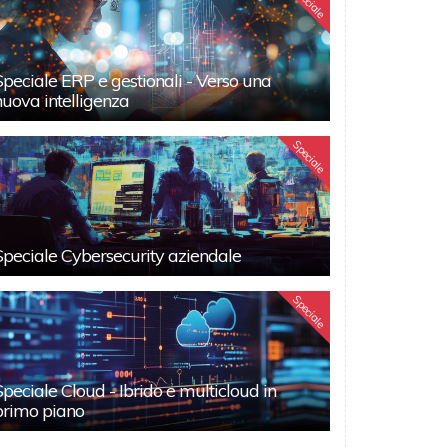
Speciale
Speciale ERP e gestionali - Verso una
nuova intelligenza
Speciale
Speciale Cybersecurity aziendale
Speciale
Speciale Cloud - Ibrido e multicloud in
primo piano