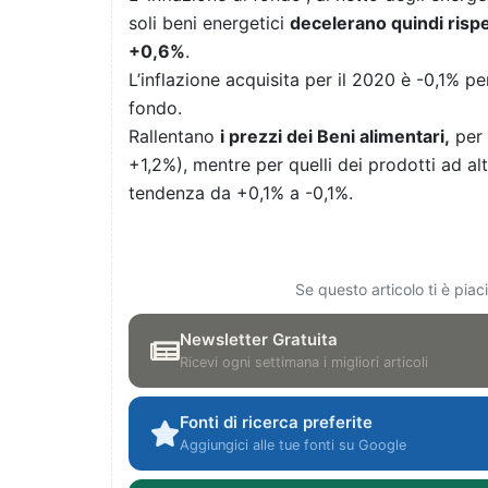
soli beni energetici
decelerano quindi ris
+0,6%
.
L’inflazione acquisita per il 2020 è -0,1% p
fondo.
Rallentano
i prezzi dei Beni alimentari,
per 
+1,2%), mentre per quelli dei prodotti ad al
tendenza da +0,1% a -0,1%.
Se questo articolo ti è pia
Newsletter Gratuita
Ricevi ogni settimana i migliori articoli
Fonti di ricerca preferite
Aggiungici alle tue fonti su Google