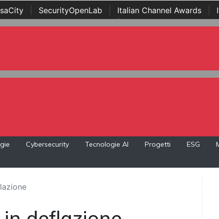
saCity
|
SecurityOpenLab
|
Italian Channel Awards
|
Awards
|
...
gie
Cybersecurity
Tecnologie AI
Progetti
ESG
eflazione
na in deflazione