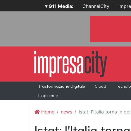
▾ G11 Media:
|
ChannelCity
|
Impre
Trasformazione Digitale
Cloud
Tecnolo
L'opinione
Home
news
Istat: l'Italia torna in d
Istat: l'Italia tor