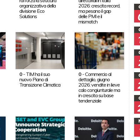
rafforza la struttura
direttoriali in Italia
organizzativa della
2026: crescita record,
divisione Eco
ma pesano il gap
Solutions
delle PMI e il
mismatch
0
-
TIM ha il suo
0
-
Commercio al
nuovo Piano di
dettaglio, giugno
Transizione Climatica
2026: vendite in lieve
calo congiunturale ma
in crescita su base
tendenziale