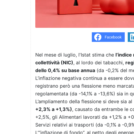
Nel mese di luglio, l'Istat stima che
l’indice
collettività (NIC)
, al lordo dei tabacchi,
reg
dello 0,4% su base annua
(da -0,2% del me
L’inflazione negativa continua a essere dov
registrano però una flessione meno marcata
regolamentata (da -14,1% a -13,6%) sia in q
L’ampliamento della flessione si deve sia al
+2,3% a +1,3%)
, causato da entrambe le co
+2,5%, gli Alimentari lavorati da +1,2% a +0,
Servizi relativi ai trasporti (da -0,1% a -0,9%
L’“inflazione di fondo”, al netto degli energet