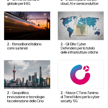
globale per il 6G
cloud, AI e semiconduttori
2
-
Il broadband italiano
2
-
Gli Elite Cyber
corre sui binari
Defenders per la tutela
delle infrastrutture critiche
2
-
Geopolitica,
2
-
Nasce CTone, l'anima
innovazione e tecnologia:
di Trend Micro per la cyber
l’accelerazione della Cina
security 5G