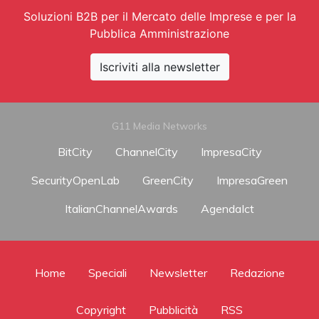
Soluzioni B2B per il Mercato delle Imprese e per la
Pubblica Amministrazione
Iscriviti alla newsletter
G11 Media Networks
BitCity
ChannelCity
ImpresaCity
SecurityOpenLab
GreenCity
ImpresaGreen
ItalianChannelAwards
AgendaIct
Home
Speciali
Newsletter
Redazione
Copyright
Pubblicità
RSS