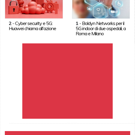
2
-
Cyber security e 5G:
1
-
Boldyn Networks per il
Huawei chiama all'azione
5G indoor di due ospedali, a
Roma e Milano