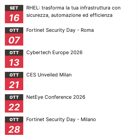
RHEL: trasforma la tua infrastruttura con
SET
sicurezza, automazione ed efficienza
16
Fortinet Security Day - Roma
OTT
07
Cybertech Europe 2026
OTT
13
CES Unveiled Milan
OTT
21
NetEye Conference 2026
OTT
22
Fortinet Security Day - Milano
OTT
28