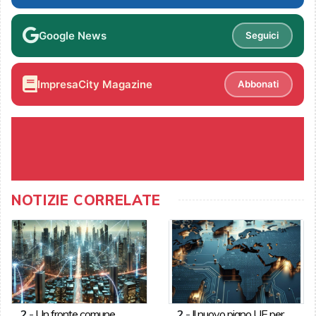
Google News
Seguici
ImpresaCity Magazine
Abbonati
NOTIZIE CORRELATE
2
-
Un fronte comune
2
-
Il nuovo piano UE per