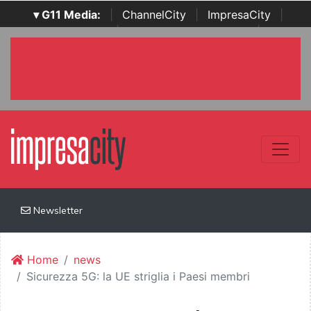
▾ G11 Media:
|
ChannelCity
|
ImpresaCity
|
SecurityOpenLab
|
Italian Channel Awards
|
Italian
Project Awards
|
Italian Security Awards
|
...
Newsletter
Home
news
Sicurezza 5G: la UE striglia i Paesi membri