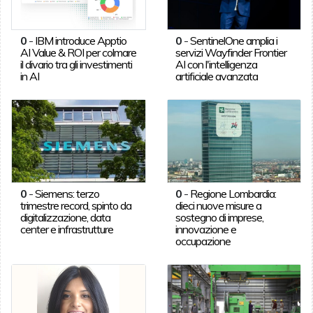
0
-
IBM introduce Apptio
0
-
SentinelOne amplia i
AI Value & ROI per colmare
servizi Wayfinder Frontier
il divario tra gli investimenti
AI con l'intelligenza
in AI
artificiale avanzata
0
-
Siemens: terzo
0
-
Regione Lombardia:
trimestre record, spinto da
dieci nuove misure a
digitalizzazione, data
sostegno di imprese,
center e infrastrutture
innovazione e
occupazione