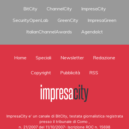
BitCity
ChannelCity
ImpresaCity
SecurityOpenLab
GreenCity
ImpresaGreen
ItalianChannelAwards
AgendaIct
Home
Speciali
Newsletter
Redazione
Copyright
Pubblicità
RSS
ImpresaCity e' un canale di BitCity, testata giornalistica registrata
presso il tribunale di Como ,
n. 21/2007 del 11/10/2007- Iscrizione ROC n. 15698