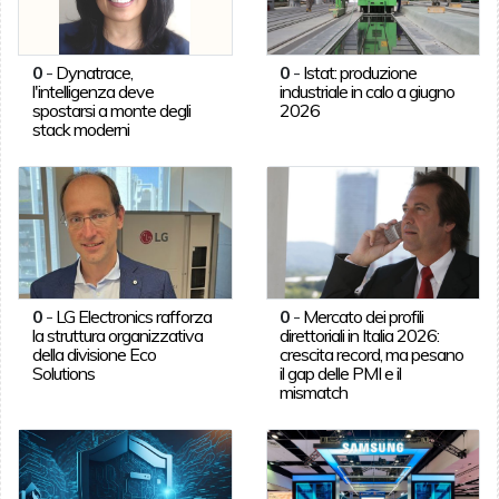
0
-
Dynatrace,
0
-
Istat: produzione
l'intelligenza deve
industriale in calo a giugno
spostarsi a monte degli
2026
stack moderni
0
-
LG Electronics rafforza
0
-
Mercato dei profili
la struttura organizzativa
direttoriali in Italia 2026:
della divisione Eco
crescita record, ma pesano
Solutions
il gap delle PMI e il
mismatch