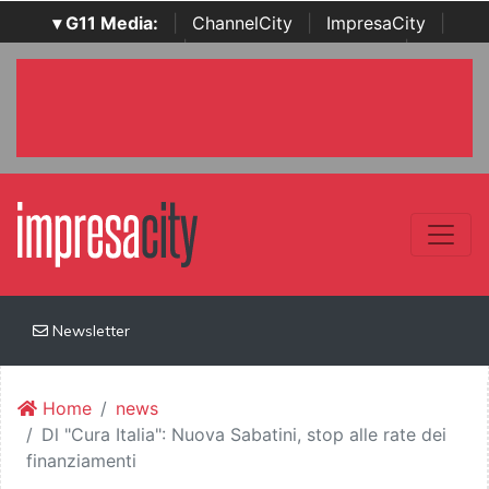
▾ G11 Media:
|
ChannelCity
|
ImpresaCity
|
SecurityOpenLab
|
Italian Channel Awards
|
Italian
Project Awards
|
Italian Security Awards
|
...
Newsletter
Home
news
Dl "Cura Italia": Nuova Sabatini, stop alle rate dei
finanziamenti