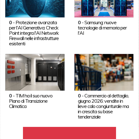
0
-
Protezione avanzata
0
-
Samsung: nuove
per l'AI Generativa: Check
tecnologie di memoria per
Point integra l'AI Network
l'AI
Firewall nelle infrastrutture
esistenti
0
-
TIM ha il suo nuovo
0
-
Commercio al dettaglio,
Piano di Transizione
giugno 2026: vendite in
Climatica
lieve calo congiunturale ma
in crescita su base
tendenziale