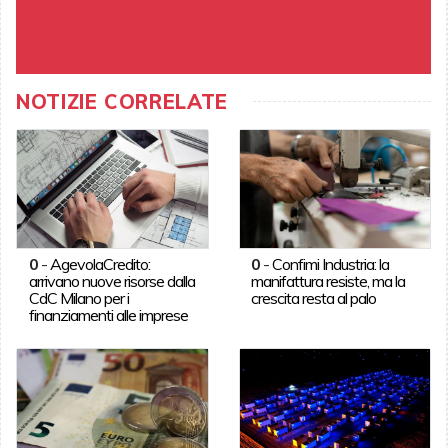
NOTIZIE CORRELATE
0
-
AgevolaCredito:
0
-
Confimi Industria: la
arrivano nuove risorse dalla
manifattura resiste, ma la
CdC Milano per i
crescita resta al palo
finanziamenti alle imprese