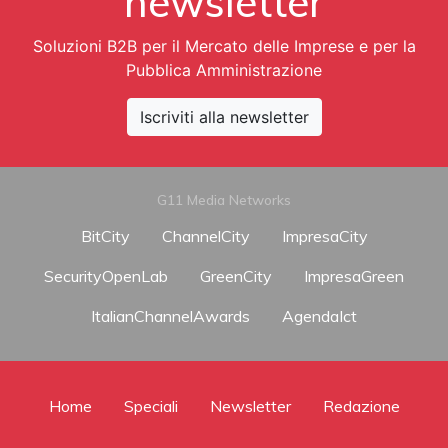
newsletter
Soluzioni B2B per il Mercato delle Imprese e per la
Pubblica Amministrazione
Iscriviti alla newsletter
G11 Media Networks
BitCity
ChannelCity
ImpresaCity
SecurityOpenLab
GreenCity
ImpresaGreen
ItalianChannelAwards
AgendaIct
Home
Speciali
Newsletter
Redazione