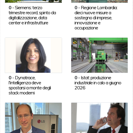
0
-
Siemens: terzo
0
-
Regione Lombardia:
trimestre record, spinto da
dieci nuove misure a
digitalizzazione, data
sostegno di imprese,
center e infrastrutture
innovazione e
occupazione
0
-
Dynatrace,
0
-
Istat: produzione
l'intelligenza deve
industriale in calo a giugno
spostarsi a monte degli
2026
stack moderni