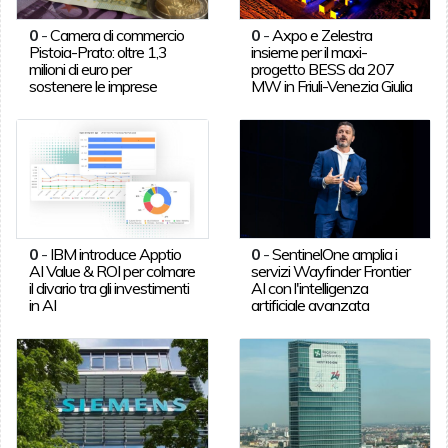
0
-
Camera di commercio
0
-
Axpo e Zelestra
Pistoia-Prato: oltre 1,3
insieme per il maxi-
milioni di euro per
progetto BESS da 207
sostenere le imprese
MW in Friuli-Venezia Giulia
0
-
IBM introduce Apptio
0
-
SentinelOne amplia i
AI Value & ROI per colmare
servizi Wayfinder Frontier
il divario tra gli investimenti
AI con l'intelligenza
in AI
artificiale avanzata