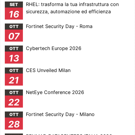
RHEL: trasforma la tua infrastruttura con
SET
sicurezza, automazione ed efficienza
16
Fortinet Security Day - Roma
OTT
07
Cybertech Europe 2026
OTT
13
CES Unveiled Milan
OTT
21
NetEye Conference 2026
OTT
22
Fortinet Security Day - Milano
OTT
28