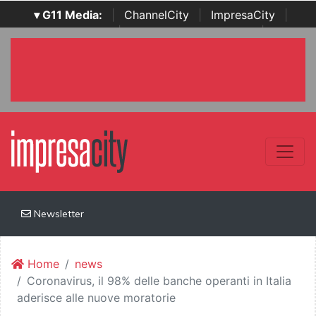
▾ G11 Media:
|
ChannelCity
|
ImpresaCity
|
SecurityOpenLab
|
Italian Channel Awards
|
Italian
Project Awards
|
Italian Security Awards
|
...
Newsletter
Home
news
Coronavirus, il 98% delle banche operanti in Italia
aderisce alle nuove moratorie