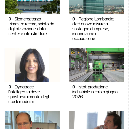
0
-
Siemens: terzo
0
-
Regione Lombardia:
trimestre record, spinto da
dieci nuove misure a
digitalizzazione, data
sostegno di imprese,
center e infrastrutture
innovazione e
occupazione
0
-
Dynatrace,
0
-
Istat: produzione
l'intelligenza deve
industriale in calo a giugno
spostarsi a monte degli
2026
stack moderni