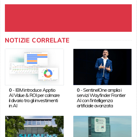
NOTIZIE CORRELATE
0
-
IBM introduce Apptio
0
-
SentinelOne amplia i
AI Value & ROI per colmare
servizi Wayfinder Frontier
il divario tra gli investimenti
AI con l'intelligenza
in AI
artificiale avanzata