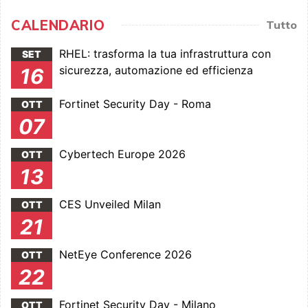
CALENDARIO
Tutto
RHEL: trasforma la tua infrastruttura con
SET
sicurezza, automazione ed efficienza
16
Fortinet Security Day - Roma
OTT
07
Cybertech Europe 2026
OTT
13
CES Unveiled Milan
OTT
21
NetEye Conference 2026
OTT
22
Fortinet Security Day - Milano
OTT