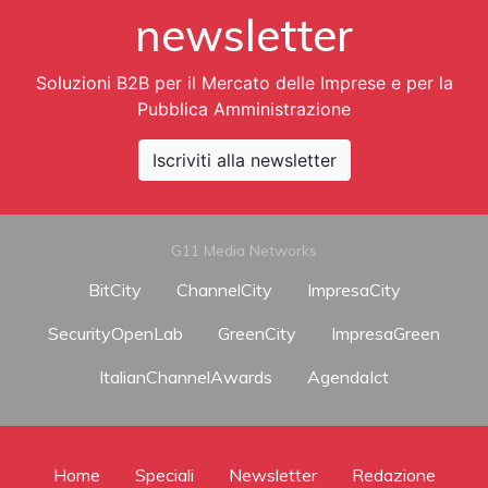
newsletter
Soluzioni B2B per il Mercato delle Imprese e per la
Pubblica Amministrazione
Iscriviti alla newsletter
G11 Media Networks
BitCity
ChannelCity
ImpresaCity
SecurityOpenLab
GreenCity
ImpresaGreen
ItalianChannelAwards
AgendaIct
Home
Speciali
Newsletter
Redazione