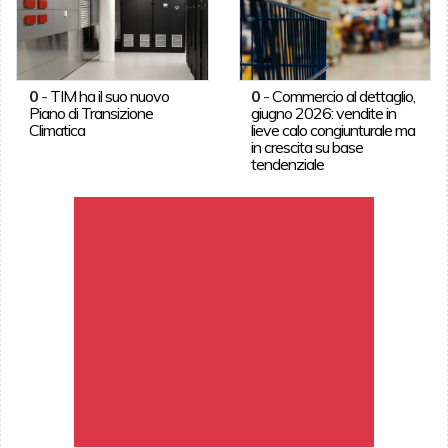
0
-
TIM ha il suo nuovo
0
-
Commercio al dettaglio,
Piano di Transizione
giugno 2026: vendite in
Climatica
lieve calo congiunturale ma
in crescita su base
tendenziale