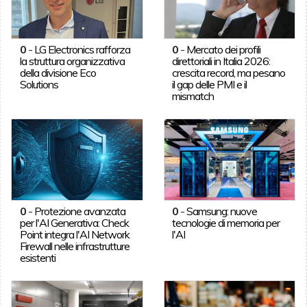
0
-
LG Electronics rafforza
0
-
Mercato dei profili
la struttura organizzativa
direttoriali in Italia 2026:
della divisione Eco
crescita record, ma pesano
Solutions
il gap delle PMI e il
mismatch
0
-
Protezione avanzata
0
-
Samsung: nuove
per l'AI Generativa: Check
tecnologie di memoria per
Point integra l'AI Network
l'AI
Firewall nelle infrastrutture
esistenti