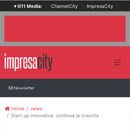
▾ G11 Media:
|
ChannelCity
|
ImpresaCity
|
SecurityOpenLab
|
Italian Channel Awards
|
Italian
Project Awards
|
Italian Security Awards
|
...
Newsletter
Home
news
Start up innovative: continua la crescita