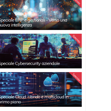
Speciale
Speciale ERP e gestionali - Verso una
nuova intelligenza
Speciale
Speciale Cybersecurity aziendale
Speciale
Speciale Cloud - Ibrido e multicloud in
primo piano