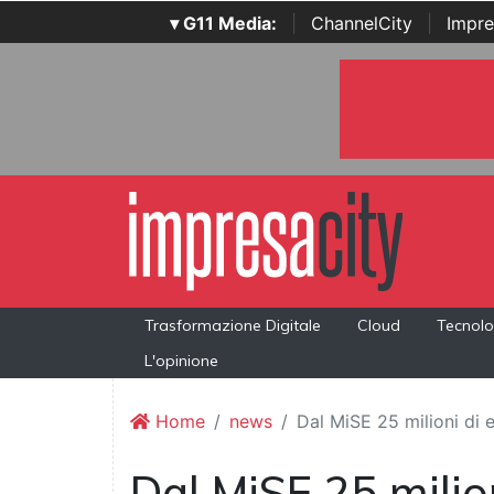
▾ G11 Media:
|
ChannelCity
|
Impre
Trasformazione Digitale
Cloud
Tecnolo
L'opinione
Home
news
Dal MiSE 25 milioni di 
Dal MiSE 25 milio