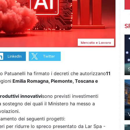
S
Mercato e Lavoro
o Patuanelli ha firmato i decreti che autorizzano
11
egioni
Emilia Romagna, Piemonte, Toscana e
roduttivi innovativi
sono previsti investimenti
 a sostegno dei quali il Ministero ha messo a
volazioni.
ziamento dei seguenti progetti:
eri per ridurre lo spreco presentato da Lar Spa -