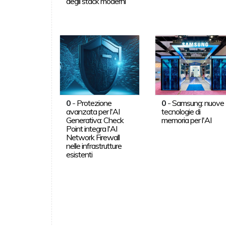
degli stack moderni
0
-
Protezione
0
-
Samsung: nuove
avanzata per l'AI
tecnologie di
Generativa: Check
memoria per l'AI
Point integra l'AI
Network Firewall
nelle infrastrutture
esistenti