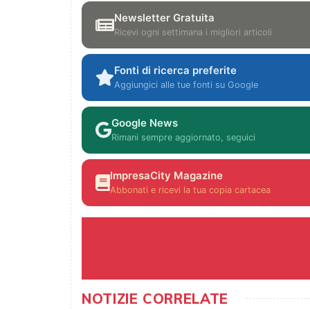
Newsletter Gratuita
Ricevi ogni settimana i migliori articoli
Fonti di ricerca preferite
Aggiungici alle tue fonti su Google
Google News
Rimani sempre aggiornato, seguici
ImpresaCity Magazine
Abbonati e ricevi la tua copia cartacea
NOTIZIE CORRELATE