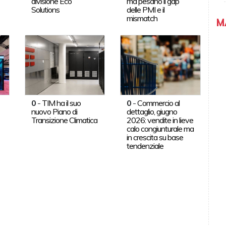
divisione Eco
ma pesano il gap
Solutions
delle PMI e il
mismatch
M
0
-
TIM ha il suo
0
-
Commercio al
nuovo Piano di
dettaglio, giugno
Transizione Climatica
2026: vendite in lieve
calo congiunturale ma
in crescita su base
tendenziale