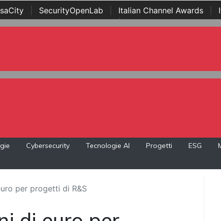
saCity
|
SecurityOpenLab
|
Italian Channel Awards
|
Awards
|
...
gie
Cybersecurity
Tecnologie AI
Progetti
ESG
euro per progetti di R&S
ni di euro per