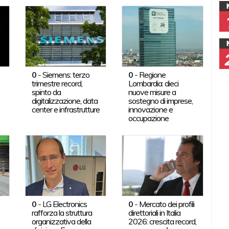
0
-
Siemens: terzo
0
-
Regione
trimestre record,
Lombardia: dieci
spinto da
nuove misure a
digitalizzazione, data
sostegno di imprese,
center e infrastrutture
innovazione e
occupazione
0
-
LG Electronics
0
-
Mercato dei profili
rafforza la struttura
direttoriali in Italia
organizzativa della
2026: crescita record,