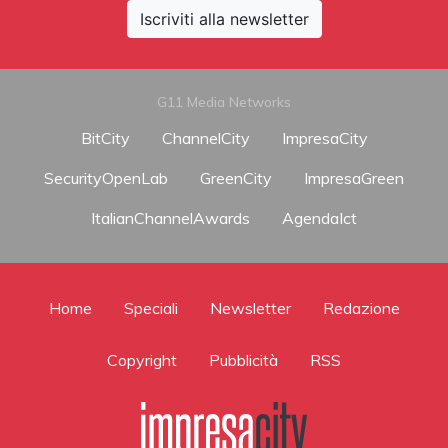
Iscriviti alla newsletter
G11 Media Networks
BitCity
ChannelCity
ImpresaCity
SecurityOpenLab
GreenCity
ImpresaGreen
ItalianChannelAwards
AgendaIct
Home
Speciali
Newsletter
Redazione
Copyright
Pubblicità
RSS