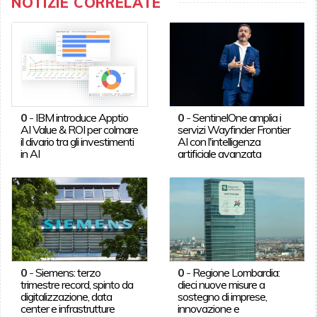
NOTIZIE CORRELATE
0
-
IBM introduce Apptio
0
-
SentinelOne amplia i
AI Value & ROI per colmare
servizi Wayfinder Frontier
il divario tra gli investimenti
AI con l'intelligenza
in AI
artificiale avanzata
0
-
Siemens: terzo
0
-
Regione Lombardia:
trimestre record, spinto da
dieci nuove misure a
digitalizzazione, data
sostegno di imprese,
center e infrastrutture
innovazione e