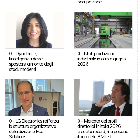
occupazione
0
-
Dynatrace,
0
-
Istat: produzione
l'intelligenza deve
industriale in calo a giugno
spostarsi a monte degli
2026
stack moderni
0
-
LG Electronics rafforza
0
-
Mercato dei profili
la struttura organizzativa
direttoriali in Italia 2026:
della divisione Eco
crescita record, ma pesano
Solutions
il gap delle PMI e il