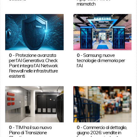
mismatch
0
-
Protezione avanzata
0
-
Samsung: nuove
per l'AI Generativa: Check
tecnologie di memoria per
Point integra l'AI Network
l'AI
Firewall nelle infrastrutture
esistenti
0
-
TIM ha il suo nuovo
0
-
Commercio al dettaglio,
Piano di Transizione
giugno 2026: vendite in