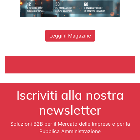
Leggi il Magazine
Iscriviti alla nostra
newsletter
Soluzioni B2B per il Mercato delle Imprese e per la
Pubblica Amministrazione