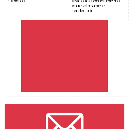
Climatica
lieve calo congiunturale ma
in crescita su base
tendenziale