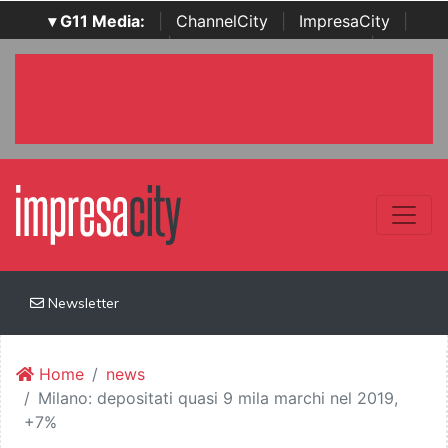
▾ G11 Media:
|
ChannelCity
|
ImpresaCity
|
SecurityOpenLab
|
Italian Channel Awards
|
Italian
Project Awards
|
Italian Security Awards
|
...
Newsletter
Home
news
Milano: depositati quasi 9 mila marchi nel 2019,
+7%