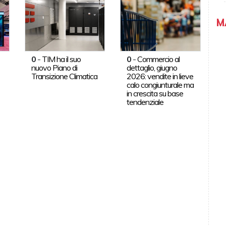
M
0
-
TIM ha il suo
0
-
Commercio al
nuovo Piano di
dettaglio, giugno
Transizione Climatica
2026: vendite in lieve
calo congiunturale ma
in crescita su base
tendenziale