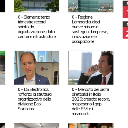
0
-
Siemens: terzo
0
-
Regione
trimestre record,
Lombardia: dieci
spinto da
nuove misure a
digitalizzazione, data
sostegno di imprese,
center e infrastrutture
innovazione e
occupazione
0
-
LG Electronics
0
-
Mercato dei profili
rafforza la struttura
direttoriali in Italia
organizzativa della
2026: crescita record,
divisione Eco
ma pesano il gap
Solutions
delle PMI e il
mismatch