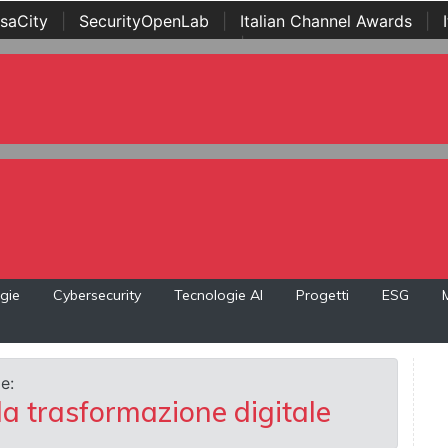
saCity
|
SecurityOpenLab
|
Italian Channel Awards
|
Awards
|
...
gie
Cybersecurity
Tecnologie AI
Progetti
ESG
e:
la trasformazione digitale