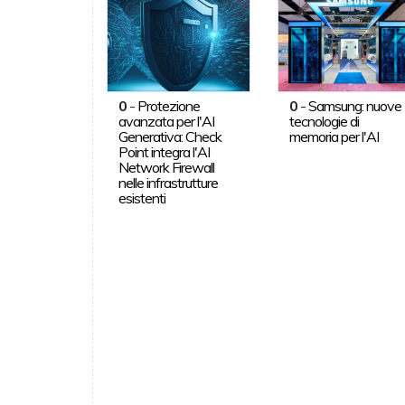
0
-
Protezione
0
-
Samsung: nuove
avanzata per l'AI
tecnologie di
Generativa: Check
memoria per l'AI
Point integra l'AI
Network Firewall
nelle infrastrutture
esistenti