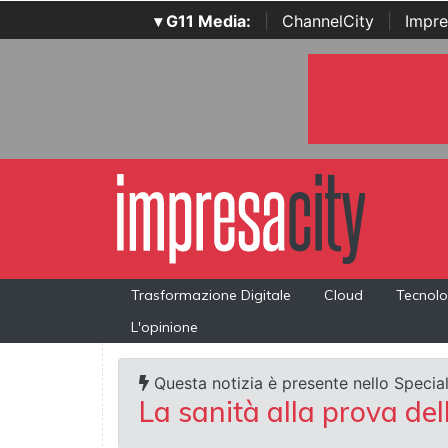
▾ G11 Media:
|
ChannelCity
|
Impre
Trasformazione Digitale
Cloud
Tecnolo
L'opinione
Questa notizia è presente nello Special
La sanità alla prova del