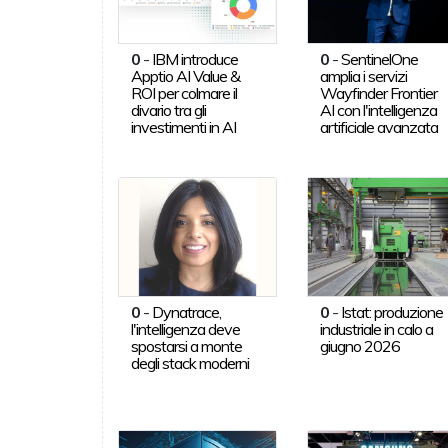
0
-
IBM introduce
0
-
SentinelOne
Apptio AI Value &
amplia i servizi
ROI per colmare il
Wayfinder Frontier
divario tra gli
AI con l'intelligenza
investimenti in AI
artificiale avanzata
0
-
Dynatrace,
0
-
Istat: produzione
l'intelligenza deve
industriale in calo a
spostarsi a monte
giugno 2026
degli stack moderni