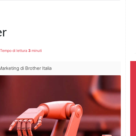
er
Tempo di lettura
3
minuti
rketing di Brother Italia