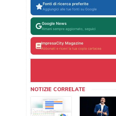
Fonti di ricerca preferite
Aggiungici alle tue fonti su Google
Google News
Rimani sempre aggiornato, seguici
ImpresaCity Magazine
Abbonati e ricevi la tua copia cartacea
NOTIZIE CORRELATE