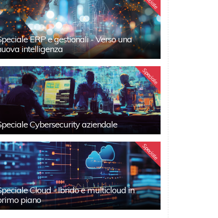
Speciale
Speciale ERP e gestionali - Verso una
nuova intelligenza
Speciale
Speciale Cybersecurity aziendale
Speciale
Speciale Cloud - Ibrido e multicloud in
primo piano