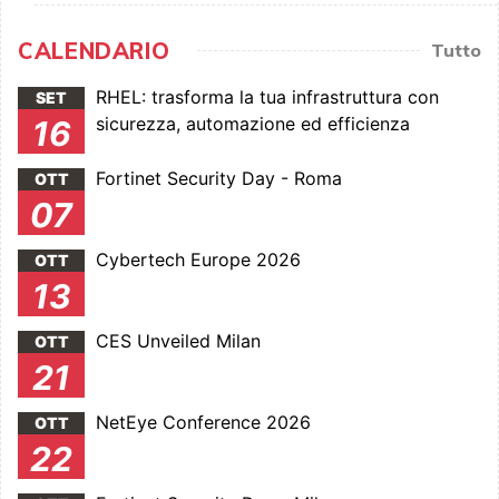
CALENDARIO
Tutto
RHEL: trasforma la tua infrastruttura con
SET
sicurezza, automazione ed efficienza
16
Fortinet Security Day - Roma
OTT
07
Cybertech Europe 2026
OTT
13
CES Unveiled Milan
OTT
21
NetEye Conference 2026
OTT
22