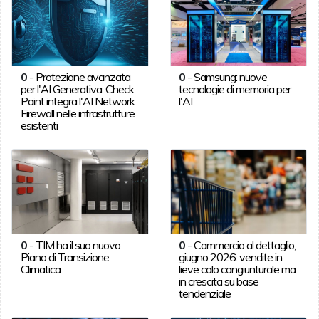
0
-
Protezione avanzata
0
-
Samsung: nuove
per l'AI Generativa: Check
tecnologie di memoria per
Point integra l'AI Network
l'AI
Firewall nelle infrastrutture
esistenti
0
-
TIM ha il suo nuovo
0
-
Commercio al dettaglio,
Piano di Transizione
giugno 2026: vendite in
Climatica
lieve calo congiunturale ma
in crescita su base
tendenziale