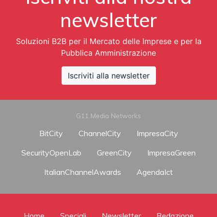
newsletter
Soluzioni B2B per il Mercato delle Imprese e per la
Pubblica Amministrazione
Iscriviti alla newsletter
G11 Media Networks
BitCity
ChannelCity
ImpresaCity
SecurityOpenLab
GreenCity
ImpresaGreen
ItalianChannelAwards
AgendaIct
Home
Speciali
Newsletter
Redazione