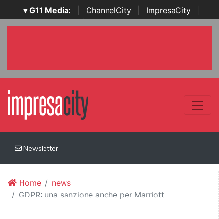
▾ G11 Media:
|
ChannelCity
|
ImpresaCity
|
SecurityOpenLab
|
Italian Channel Awards
|
Italian
Project Awards
|
Italian Security Awards
|
...
Newsletter
Home
news
GDPR: una sanzione anche per Marriott