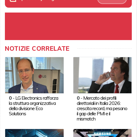
NOTIZIE CORRELATE
0
-
LG Electronics rafforza
0
-
Mercato dei profili
la struttura organizzativa
direttoriali in Italia 2026:
della divisione Eco
crescita record, ma pesano
Solutions
il gap delle PMI e il
mismatch