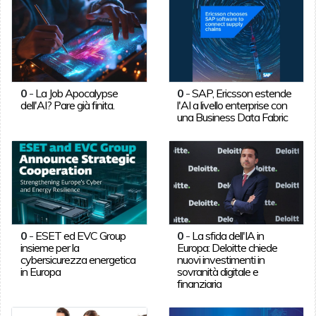
0
-
La Job Apocalypse
0
-
SAP, Ericsson estende
dell'AI? Pare già finita.
l'AI a livello enterprise con
una Business Data Fabric
0
-
ESET ed EVC Group
0
-
La sfida dell'IA in
insieme per la
Europa: Deloitte chiede
cybersicurezza energetica
nuovi investimenti in
in Europa
sovranità digitale e
finanziaria