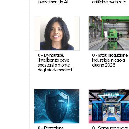
investimenti in AI
artificiale avanzata
0
-
Dynatrace,
0
-
Istat: produzione
l'intelligenza deve
industriale in calo a
spostarsi a monte
giugno 2026
degli stack moderni
0
-
Protezione
0
-
Samsung: nuove