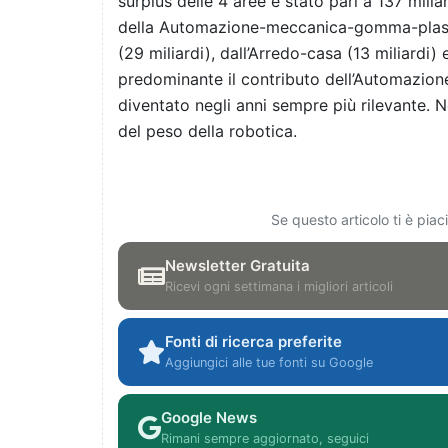
surplus delle 4 aree è stato pari a 137 milia
della Automazione-meccanica-gomma-plastic
(29 miliardi), dall’Arredo-casa (13 miliardi) e
predominante il contributo dell’Automazion
diventato negli anni sempre più rilevante. N
del peso della robotica.
Se questo articolo ti è pia
Newsletter Gratuita
Ricevi ogni settimana i migliori articoli
Fonti di ricerca preferite
Aggiungici alle tue fonti su Google
Google News
Rimani sempre aggiornato, seguici