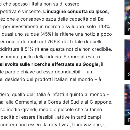
 che spesso l'Italia non sa di essere
mpetitiva e vincente.
L’indagine condotta da Ipsos,
rcezione e consapevolezza delle capacità del Bel
o per investimenti in ricerca e sviluppo: solo il 13%
ra quasi uno su due (45%) la ritiene una notizia poco
riciclo di rifiuti col 76,9% del totale di quelli
dirittura il 51% ritiene questa notizia non credibile.
somma quello della fiducia. Eppure all’estero
lisi svolta sulle ricerche effettuate su Google,
il
le parole chiave ad esso riconducibili – un
l desiderio dei prodotti italiani nel mondo – è
ro, quello dell’Italia è infatti il quinto al mondo -
na, alla Germania, alla Corea del Sud e al Giappone.
se medio-grandi, medie e piccole che ci fanno
acità di essere flessibili, attive in tanti campi
i confermano essere la creatività, l’innovazione, il