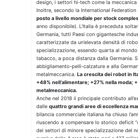
design, i settori hi-tech come la meccanica 
Inoltre, secondo la International Federatio
posto a livello mondiale per stock compless
anno disponibile). L’Italia è preceduta solt
Germania, tutti Paesi con gigantesche indust
caratterizzate da un’elevata densità di robot
specializzazione, essendo quarta al mondo c
tabacco, a poca distanza dalla Germania. Si
abbigliamento-pelli-calzature e alla German
metalmeccanica.
La crescita dei robot in It
+48% nell’alimentare; +27% nella moda; +
metalmeccanica.
Anche nel 2018 il principale contributo all’
dalle
quattro grandi aree di eccellenza ma
bilancia commerciale italiana ha chiuso l’an
riuscendo a compensare lo storico deficit “e
dei settori di minore specializzazione del no