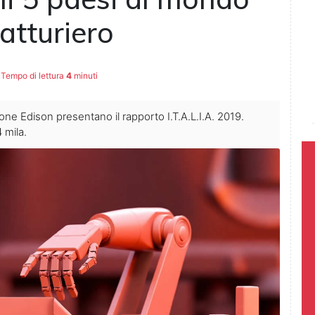
atturiero
Tempo di lettura
4
minuti
 Edison presentano il rapporto I.T.A.L.I.A. 2019.
 mila.