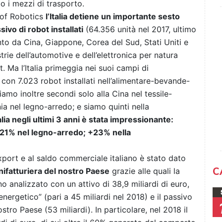
o i mezzi di trasporto.
n of Robotics
l’Italia detiene un importante sesto
ivo di robot installati
(64.356 unità nel 2017, ultimo
anto da Cina, Giappone, Corea del Sud, Stati Uniti e
rie dell’automotive e dell’elettronica per natura
. Ma l’Italia primeggia nei suoi campi di
on 7.023 robot installati nell’alimentare-bevande-
amo inoltre secondi solo alla Cina nel tessile-
ia nel legno-arredo; e siamo quinti nella
alia negli ultimi 3 anni è stata impressionante:
21% nel legno-arredo; +23% nella
export e al saldo commerciale italiano è stato dato
C
nifatturiera del nostro Paese
grazie alle quali la
no analizzato con un attivo di 38,9 miliardi di euro,
nergetico” (pari a 45 miliardi nel 2018) e il passivo
stro Paese (53 miliardi). In particolare, nel 2018 il