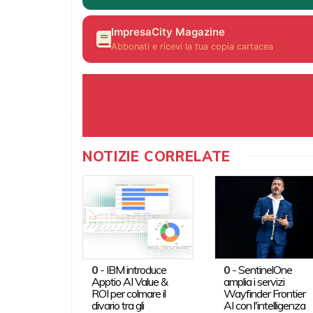
ImpresaCity Magazine
Abbonati e ricevi la tua copia cartacea
NOTIZIE CORRELATE
0
-
IBM introduce
0
-
SentinelOne
Apptio AI Value &
amplia i servizi
ROI per colmare il
Wayfinder Frontier
divario tra gli
AI con l'intelligenza