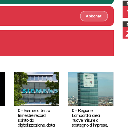
Abbonati
0
-
Siemens: terzo
0
-
Regione
trimestre record,
Lombardia: dieci
spinto da
nuove misure a
digitalizzazione, data
sostegno di imprese,