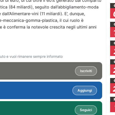
rdi di euro, di cui oltre il 60% generato dal comparto
a (84 miliardi), seguito dall’abbigliamento-moda
 dall’Alimentare-vini (11 miliardi). E’, dunque,
e-meccanica-gomma-plastica, il cui ruolo è
e è conferma la notevole crescita negli ultimi anni
ciuto e vuoi rimanere sempre informato
Iscriviti
Aggiungi
Seguici