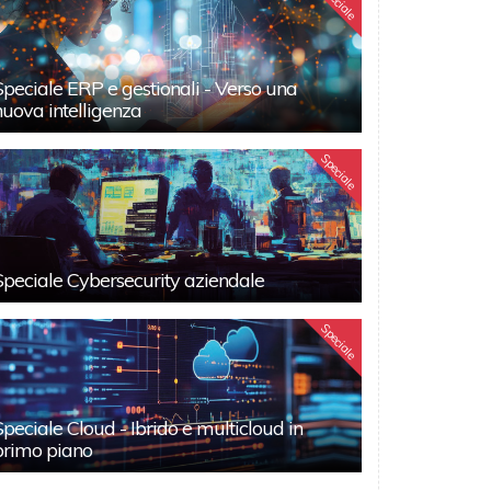
Speciale
Speciale ERP e gestionali - Verso una
nuova intelligenza
Speciale
Speciale Cybersecurity aziendale
Speciale
Speciale Cloud - Ibrido e multicloud in
primo piano