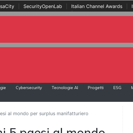
saCity
|
SecurityOpenLab
|
Italian Channel Awards
|
Awards
|
...
gie
Cybersecurity
Tecnologie AI
Progetti
ESG
 paesi al mondo per surplus manifatturiero
rimi 5 paesi al mondo