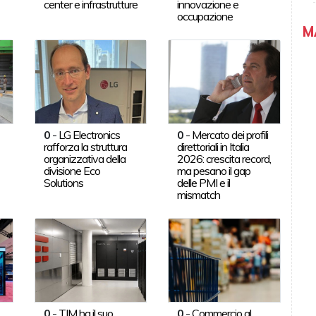
center e infrastrutture
innovazione e
occupazione
M
0
-
LG Electronics
0
-
Mercato dei profili
rafforza la struttura
direttoriali in Italia
organizzativa della
2026: crescita record,
divisione Eco
ma pesano il gap
Solutions
delle PMI e il
mismatch
0
-
TIM ha il suo
0
-
Commercio al