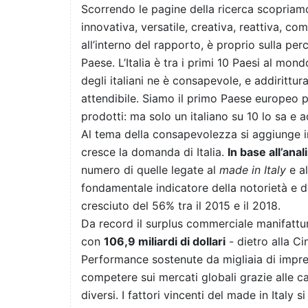
Scorrendo le pagine della ricerca scopriamo
innovativa, versatile, creativa, reattiva, co
all’interno del rapporto, è proprio sulla pe
Paese. L’Italia è tra i primi 10 Paesi al mond
degli italiani ne è consapevole, e addirittu
attendibile. Siamo il primo Paese europeo per 
prodotti: ma solo un italiano su 10 lo sa e ad
Al tema della consapevolezza si aggiunge in
cresce la domanda di Italia.
In base al
l’ana
numero di quelle legate al
made in Italy
e al
fondamentale indicatore della notorietà e de
cresciuto del 56% tra il 2015 e il 2018.
Da record il surplus commerciale manifatturie
con
106,9 miliardi di dollari
- dietro alla Ci
Performance sostenute da migliaia di impre
competere sui mercati globali grazie alle cap
diversi. I fattori vincenti del made in Italy s