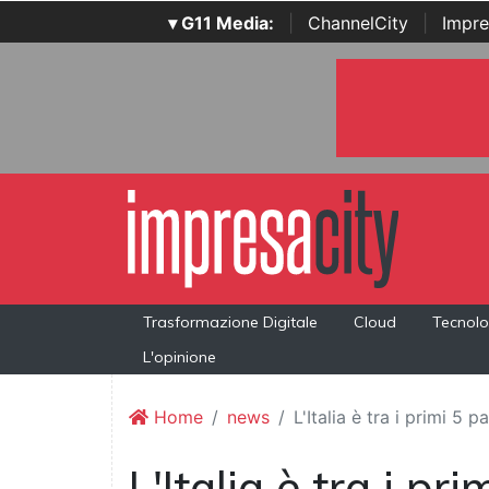
▾ G11 Media:
|
ChannelCity
|
Impre
Trasformazione Digitale
Cloud
Tecnolo
L'opinione
Home
news
L'Italia è tra i primi 5
L'Italia è tra i p