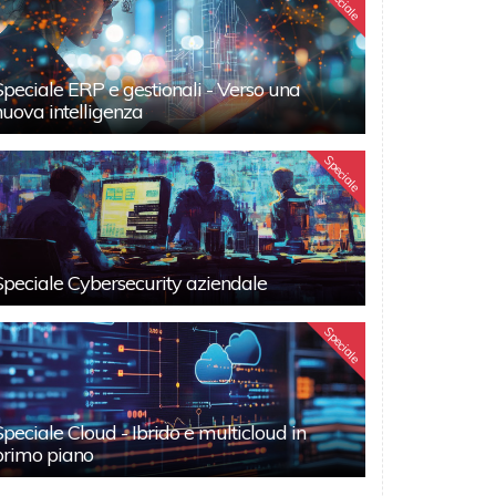
Speciale
Speciale ERP e gestionali - Verso una
nuova intelligenza
Speciale
Speciale Cybersecurity aziendale
Speciale
Speciale Cloud - Ibrido e multicloud in
primo piano