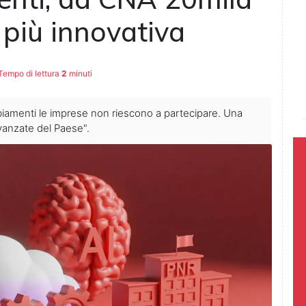
 più innovativa
empo di lettura
2
minuti
iamenti le imprese non riescono a partecipare. Una
avanzate del Paese".