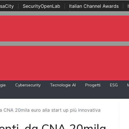
saCity
|
SecurityOpenLab
|
Italian Channel Awards
|
Awards
|
...
gie
Cybersecurity
Tecnologie AI
Progetti
ESG
 CNA 20mila euro alla start up più innovativa
nti, da CNA 20mila