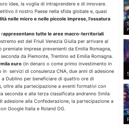
 loro idee, la voglia di intraprendere e di innovare.
itivo il nostro Paese nella sfida globale e, quasi
ità nelle micro e nelle piccole imprese, l’ossatura
 r
appresentano tutte le aree macro-territoriali
’estremo est del Friuli Venezia Giulia per arrivare al
ono premiate imprese prevenienti da Emilia Romagna,
a seconda da Piemonte, Trentino ed Emilia Romagna.
mila euro
(in denaro o come primo investimento in
 in servizi di consulenza CNA, due anni di adesione
 a Dublino per beneficiare di quattro ore di
k
, oltre alla partecipazione a eventi formativi con
lla seconda e alla terza classificata andranno 5mila
di adesione alla Confederazione, la partecipazione a
on Google Italia e Roland DG.