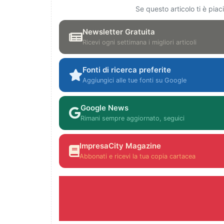
Se questo articolo ti è pia
Newsletter Gratuita
Ricevi ogni settimana i migliori articoli
Fonti di ricerca preferite
Aggiungici alle tue fonti su Google
Google News
Rimani sempre aggiornato, seguici
ImpresaCity Magazine
Abbonati e ricevi la tua copia cartacea