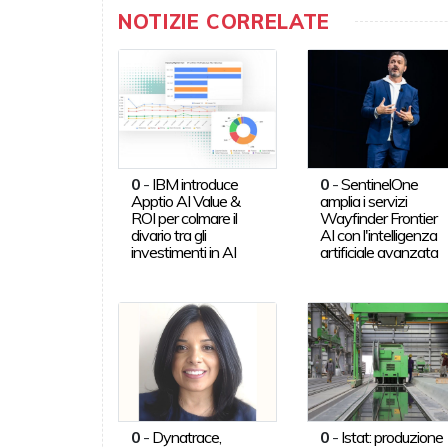
NOTIZIE CORRELATE
0
-
IBM introduce
0
-
SentinelOne
Apptio AI Value &
amplia i servizi
ROI per colmare il
Wayfinder Frontier
divario tra gli
AI con l'intelligenza
investimenti in AI
artificiale avanzata
0
-
Dynatrace,
0
-
Istat: produzione