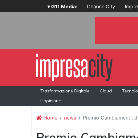
▾ G11 Media:
|
ChannelCity
|
Impre
Trasformazione Digitale
Cloud
Tecnolo
L'opinione
Home
news
Premio Cambiamenti, da
Premio Cambiame