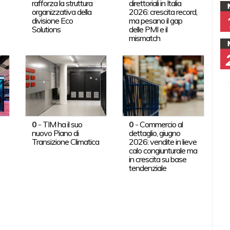
rafforza la struttura
direttoriali in Italia
organizzativa della
2026: crescita record,
divisione Eco
ma pesano il gap
Solutions
delle PMI e il
mismatch
0
-
TIM ha il suo
0
-
Commercio al
nuovo Piano di
dettaglio, giugno
Transizione Climatica
2026: vendite in lieve
calo congiunturale ma
in crescita su base
tendenziale