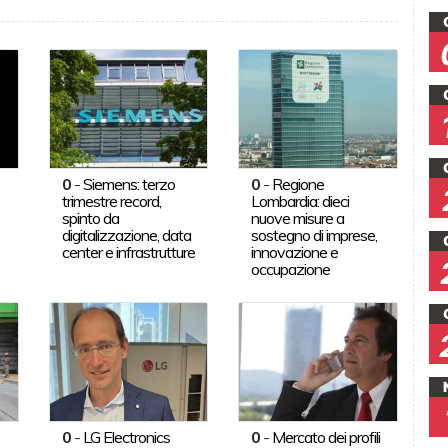
0
-
Siemens: terzo
0
-
Regione
trimestre record,
Lombardia: dieci
spinto da
nuove misure a
digitalizzazione, data
sostegno di imprese,
center e infrastrutture
innovazione e
occupazione
0
-
LG Electronics
0
-
Mercato dei profili