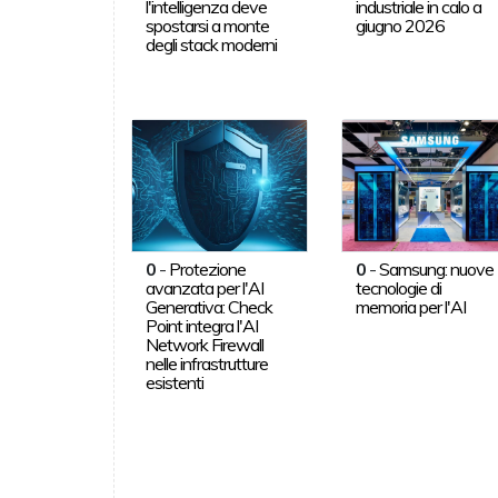
l'intelligenza deve
industriale in calo a
spostarsi a monte
giugno 2026
degli stack moderni
0
-
Protezione
0
-
Samsung: nuove
avanzata per l'AI
tecnologie di
Generativa: Check
memoria per l'AI
Point integra l'AI
Network Firewall
nelle infrastrutture
esistenti