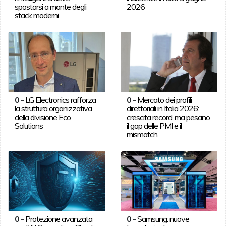
spostarsi a monte degli
2026
stack moderni
0
-
LG Electronics rafforza
0
-
Mercato dei profili
la struttura organizzativa
direttoriali in Italia 2026:
della divisione Eco
crescita record, ma pesano
Solutions
il gap delle PMI e il
mismatch
0
-
Protezione avanzata
0
-
Samsung: nuove