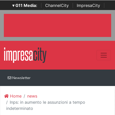
▾ G11 Media:
|
ChannelCity
|
ImpresaCity
|
SecurityOpenLab
|
Italian Channel Awards
|
Italian
Project Awards
|
Italian Security Awards
|
...
Newsletter
Home
news
Inps: in aumento le assunzioni a tempo
indeterminato