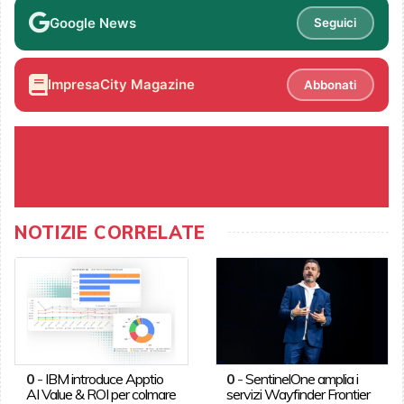
Google News
Seguici
ImpresaCity Magazine
Abbonati
NOTIZIE CORRELATE
0
-
IBM introduce Apptio
0
-
SentinelOne amplia i
AI Value & ROI per colmare
servizi Wayfinder Frontier