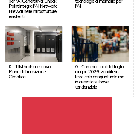
per l'AI Generativa: Check
tecnologie di memoria per
Point integra l'AI Network
l'AI
Firewall nelle infrastrutture
esistenti
0
-
TIM ha il suo nuovo
0
-
Commercio al dettaglio,
Piano di Transizione
giugno 2026: vendite in
Climatica
lieve calo congiunturale ma
in crescita su base
tendenziale