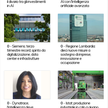
il divario tra gli investimenti
AI con l'intelligenza
in AI
artificiale avanzata
0
-
Siemens: terzo
0
-
Regione Lombardia:
trimestre record, spinto da
dieci nuove misure a
digitalizzazione, data
sostegno di imprese,
center e infrastrutture
innovazione e
occupazione
0
-
Dynatrace,
0
-
Istat: produzione
l'intelligenza deve
industriale in calo a giugno