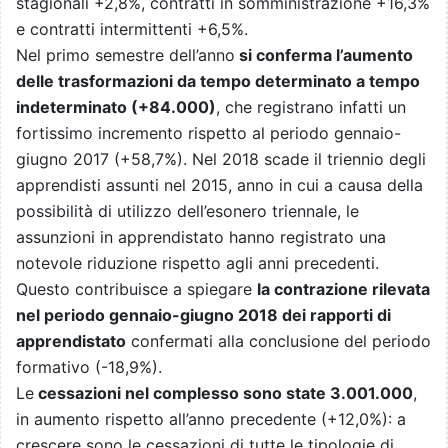
stagionali +2,8%, contratti in somministrazione +16,3%
e contratti intermittenti +6,5%.
Nel primo semestre dell’anno
si conferma l’aumento
delle trasformazioni da tempo determinato a tempo
indeterminato (+84.000)
, che registrano infatti un
fortissimo incremento rispetto al periodo gennaio-
giugno 2017 (+58,7%). Nel 2018 scade il triennio degli
apprendisti assunti nel 2015, anno in cui a causa della
possibilità di utilizzo dell’esonero triennale, le
assunzioni in apprendistato hanno registrato una
notevole riduzione rispetto agli anni precedenti.
Questo contribuisce a spiegare
la contrazione rilevata
nel periodo gennaio-giugno 2018 dei rapporti di
apprendistato
confermati alla conclusione del periodo
formativo (-18,9%).
Le
cessazioni nel complesso sono state 3.001.000
,
in aumento rispetto all’anno precedente (+12,0%): a
crescere sono le cessazioni di tutte le tipologie di