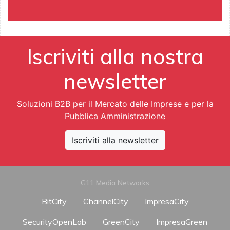
Iscriviti alla nostra
newsletter
Soluzioni B2B per il Mercato delle Imprese e per la
Pubblica Amministrazione
Iscriviti alla newsletter
G11 Media Networks
BitCity
ChannelCity
ImpresaCity
SecurityOpenLab
GreenCity
ImpresaGreen