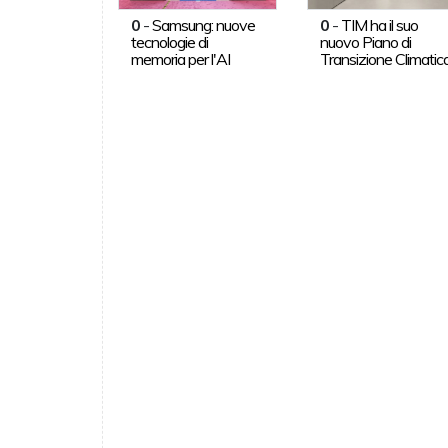
0
-
Samsung: nuove
0
-
TIM ha il suo
tecnologie di
nuovo Piano di
memoria per l'AI
Transizione Climatic