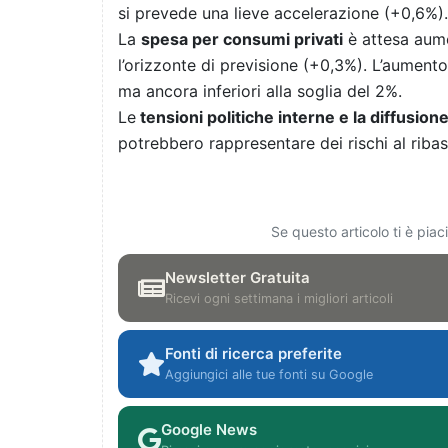
si prevede una lieve accelerazione (+0,6%).
La
spesa per consumi privati
è attesa aume
l’orizzonte di previsione (+0,3%). L’aumento
ma ancora inferiori alla soglia del 2%.
Le
tensioni politiche interne e la diffusion
potrebbero rappresentare dei rischi al ribas
Se questo articolo ti è pia
Newsletter Gratuita
Ricevi ogni settimana i migliori articoli
Fonti di ricerca preferite
Aggiungici alle tue fonti su Google
Google News