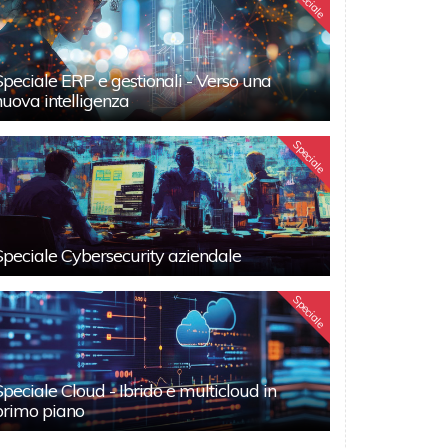
Speciale
Speciale ERP e gestionali - Verso una
nuova intelligenza
Speciale
Speciale Cybersecurity aziendale
Speciale
Speciale Cloud - Ibrido e multicloud in
primo piano