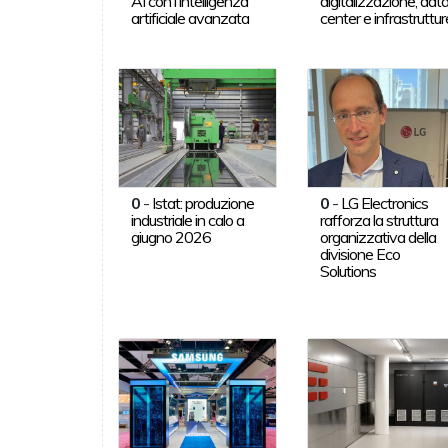
AI con l'intelligenza
digitalizzazione, dat
artificiale avanzata
center e infrastruttur
0
-
Istat: produzione
0
-
LG Electronics
industriale in calo a
rafforza la struttura
giugno 2026
organizzativa della
divisione Eco
Solutions