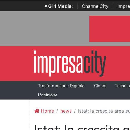
▾ G11 Media:
|
ChannelCity
|
Impre
Trasformazione Digitale
Cloud
Tecnolo
L'opinione
Home
news
Istat: la crescita area 
Istat: la crescita