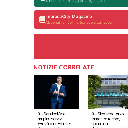
Rimani sempre aggiornato, seguici
ImpresaCity Magazine
Abbonati e ricevi la tua copia cartacea
NOTIZIE CORRELATE
0
-
SentinelOne
0
-
Siemens: terzo
amplia i servizi
trimestre record,
Wayfinder Frontier
spinto da