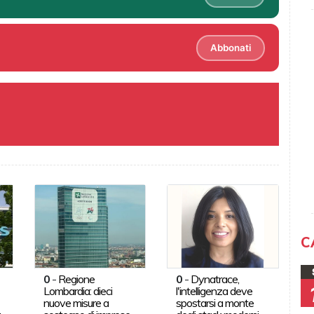
Abbonati
C
0
-
Regione
0
-
Dynatrace,
Lombardia: dieci
l'intelligenza deve
nuove misure a
spostarsi a monte