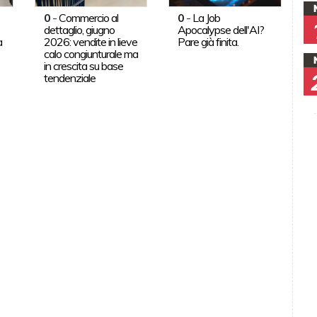
0
-
Commercio al
0
-
La Job
dettaglio, giugno
Apocalypse dell'AI?
a
2026: vendite in lieve
Pare già finita.
calo congiunturale ma
in crescita su base
tendenziale