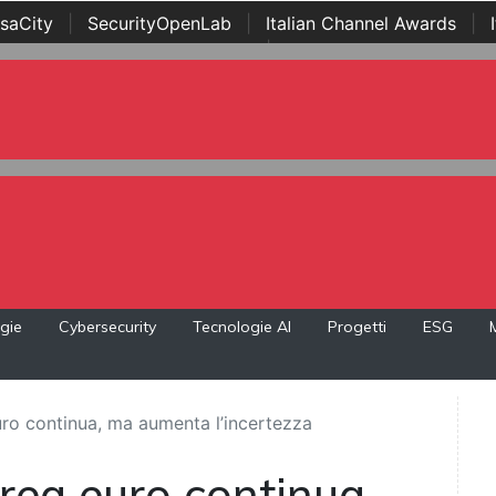
saCity
|
SecurityOpenLab
|
Italian Channel Awards
|
Awards
|
...
gie
Cybersecurity
Tecnologie AI
Progetti
ESG
euro continua, ma aumenta l’incertezza
 area euro continua,