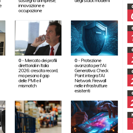
a
sostegno di imprese,
degli stack moderni
e
innovazione e
occupazione
0
-
Mercato dei profili
0
-
Protezione
direttoriali in Italia
avanzata per l'AI
2026: crescita record,
Generativa: Check
ma pesano il gap
Point integra l'AI
delle PMI e il
Network Firewall
mismatch
nelle infrastrutture
esistenti