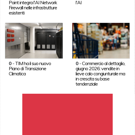
Point integra l'AI Network
l'AI
Firewall nelle infrastrutture
esistenti
0
-
TIM ha il suo nuovo
0
-
Commercio al dettaglio,
Piano di Transizione
giugno 2026: vendite in
Climatica
lieve calo congiunturale ma
in crescita su base
tendenziale