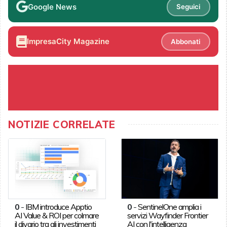
Google News
Seguici
ImpresaCity Magazine
Abbonati
NOTIZIE CORRELATE
0
-
IBM introduce Apptio
0
-
SentinelOne amplia i
AI Value & ROI per colmare
servizi Wayfinder Frontier
il divario tra gli investimenti
AI con l'intelligenza