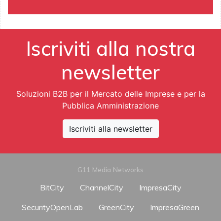
Iscriviti alla nostra
newsletter
Soluzioni B2B per il Mercato delle Imprese e per la
Pubblica Amministrazione
Iscriviti alla newsletter
G11 Media Networks
BitCity
ChannelCity
ImpresaCity
SecurityOpenLab
GreenCity
ImpresaGreen