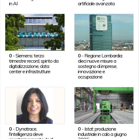
in AI
artificiale avanzata
0
-
Siemens: terzo
0
-
Regione Lombardia:
trimestre record, spinto da
dieci nuove misure a
digitalizzazione, data
sostegno di imprese,
center e infrastrutture
innovazione e
occupazione
0
-
Dynatrace,
0
-
Istat: produzione
l'intelligenza deve
industriale in calo a giugno