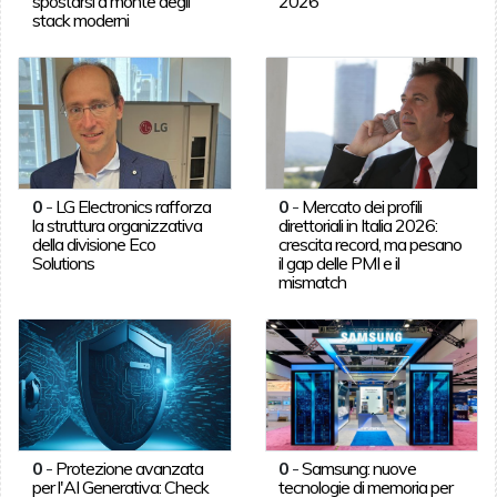
spostarsi a monte degli
2026
stack moderni
0
-
LG Electronics rafforza
0
-
Mercato dei profili
la struttura organizzativa
direttoriali in Italia 2026:
della divisione Eco
crescita record, ma pesano
Solutions
il gap delle PMI e il
mismatch
0
-
Protezione avanzata
0
-
Samsung: nuove
per l'AI Generativa: Check
tecnologie di memoria per