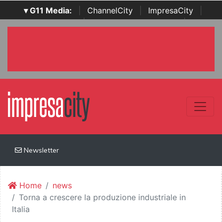
▾ G11 Media:
|
ChannelCity
|
ImpresaCity
|
SecurityOpenLab
|
Italian Channel Awards
|
Italian
Project Awards
|
Italian Security Awards
|
...
Newsletter
Home
news
Torna a crescere la produzione industriale in
Italia