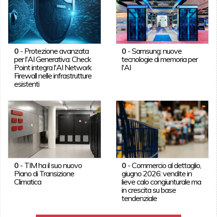
0
-
Protezione avanzata
0
-
Samsung: nuove
per l'AI Generativa: Check
tecnologie di memoria per
Point integra l'AI Network
l'AI
Firewall nelle infrastrutture
esistenti
0
-
TIM ha il suo nuovo
0
-
Commercio al dettaglio,
Piano di Transizione
giugno 2026: vendite in
Climatica
lieve calo congiunturale ma
in crescita su base
tendenziale