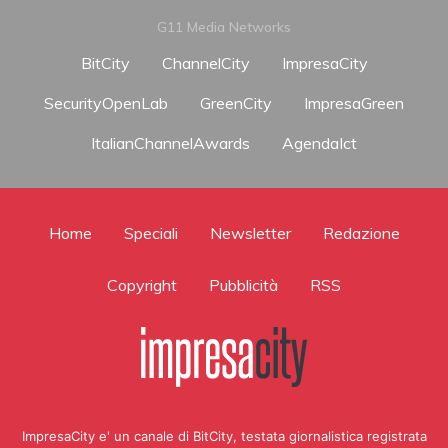
G11 Media Networks
BitCity
ChannelCity
ImpresaCity
SecurityOpenLab
GreenCity
ImpresaGreen
ItalianChannelAwards
AgendaIct
Home
Speciali
Newsletter
Redazione
Copyright
Pubblicità
RSS
ImpresaCity e' un canale di BitCity, testata giornalistica registrata