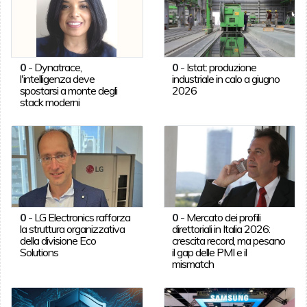
0
-
Dynatrace,
0
-
Istat: produzione
l'intelligenza deve
industriale in calo a giugno
spostarsi a monte degli
2026
stack moderni
0
-
LG Electronics rafforza
0
-
Mercato dei profili
la struttura organizzativa
direttoriali in Italia 2026:
della divisione Eco
crescita record, ma pesano
Solutions
il gap delle PMI e il
mismatch