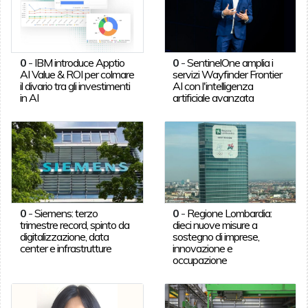
0
-
IBM introduce Apptio
0
-
SentinelOne amplia i
AI Value & ROI per colmare
servizi Wayfinder Frontier
il divario tra gli investimenti
AI con l'intelligenza
in AI
artificiale avanzata
0
-
Siemens: terzo
0
-
Regione Lombardia:
trimestre record, spinto da
dieci nuove misure a
digitalizzazione, data
sostegno di imprese,
center e infrastrutture
innovazione e
occupazione