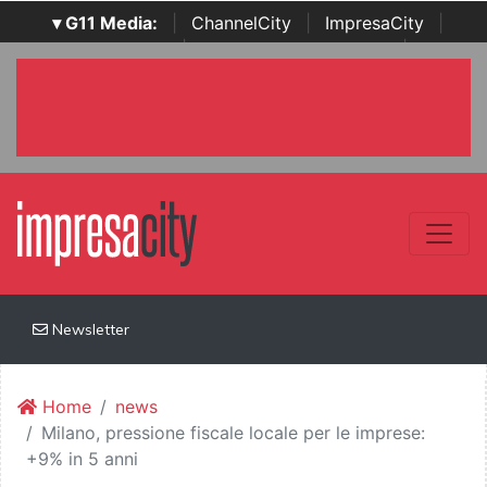
▾ G11 Media:
|
ChannelCity
|
ImpresaCity
|
SecurityOpenLab
|
Italian Channel Awards
|
Italian
Project Awards
|
Italian Security Awards
|
...
Newsletter
Home
news
Milano, pressione fiscale locale per le imprese:
+9% in 5 anni