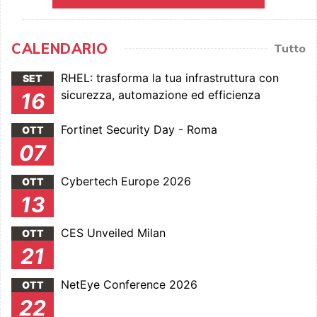
CALENDARIO
Tutto
RHEL: trasforma la tua infrastruttura con
SET
sicurezza, automazione ed efficienza
16
Fortinet Security Day - Roma
OTT
07
Cybertech Europe 2026
OTT
13
CES Unveiled Milan
OTT
21
NetEye Conference 2026
OTT
22