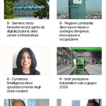
0
-
Siemens: terzo
0
-
Regione Lombardia:
trimestre record, spinto da
dieci nuove misure a
digitalizzazione, data
sostegno di imprese,
center e infrastrutture
innovazione e
occupazione
0
-
Dynatrace,
0
-
Istat: produzione
l'intelligenza deve
industriale in calo a giugno
spostarsi a monte degli
2026
stack moderni