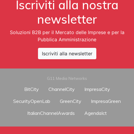
Iscriviti alla nostra
newsletter
Soluzioni B2B per il Mercato delle Imprese e per la
Pubblica Amministrazione
Iscriviti alla newsletter
G11 Media Networks
BitCity
ChannelCity
ImpresaCity
SecurityOpenLab
GreenCity
ImpresaGreen
ItalianChannelAwards
AgendaIct