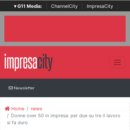
▾ G11 Media:
|
ChannelCity
|
ImpresaCity
|
SecurityOpenLab
|
Italian Channel Awards
|
Italian
Project Awards
|
Italian Security Awards
|
...
Newsletter
Home
news
Donne over 50 in impresa: per due su tre il lavoro
si fa duro