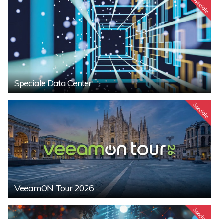
Speciale
Speciale Data Center
Speciale
VeeamON Tour 2026
Speciale