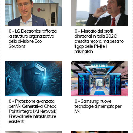
0
-
LG Electronics rafforza
0
-
Mercato dei profili
la struttura organizzativa
direttoriali in Italia 2026:
della divisione Eco
crescita record, ma pesano
Solutions
il gap delle PMI e il
mismatch
0
-
Protezione avanzata
0
-
Samsung: nuove
per l'AI Generativa: Check
tecnologie di memoria per
Point integra l'AI Network
l'AI
Firewall nelle infrastrutture
esistenti