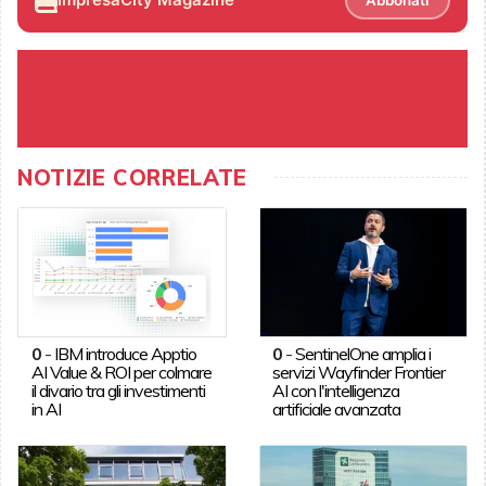
NOTIZIE CORRELATE
0
-
IBM introduce Apptio
0
-
SentinelOne amplia i
AI Value & ROI per colmare
servizi Wayfinder Frontier
il divario tra gli investimenti
AI con l'intelligenza
in AI
artificiale avanzata