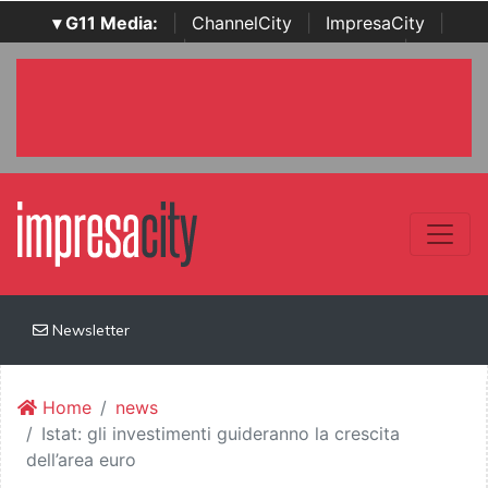
▾ G11 Media:
|
ChannelCity
|
ImpresaCity
|
SecurityOpenLab
|
Italian Channel Awards
|
Italian
Project Awards
|
Italian Security Awards
|
...
Newsletter
Home
news
Istat: gli investimenti guideranno la crescita
dell’area euro