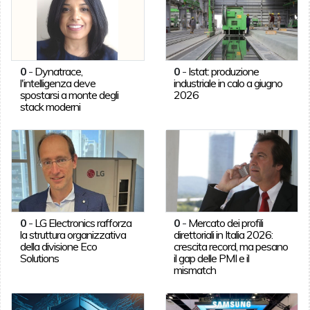
0
-
Dynatrace,
0
-
Istat: produzione
l'intelligenza deve
industriale in calo a giugno
spostarsi a monte degli
2026
stack moderni
0
-
LG Electronics rafforza
0
-
Mercato dei profili
la struttura organizzativa
direttoriali in Italia 2026:
della divisione Eco
crescita record, ma pesano
Solutions
il gap delle PMI e il
mismatch