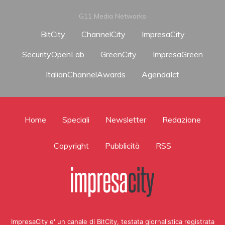
G11 Media Networks
BitCity
ChannelCity
ImpresaCity
SecurityOpenLab
GreenCity
ImpresaGreen
ItalianChannelAwards
AgendaIct
Home
Speciali
Newsletter
Redazione
Copyright
Pubblicità
RSS
ImpresaCity e' un canale di BitCity, testata giornalistica registrata