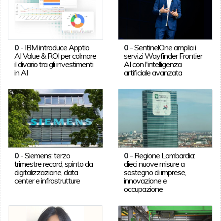
0
-
IBM introduce Apptio
0
-
SentinelOne amplia i
AI Value & ROI per colmare
servizi Wayfinder Frontier
il divario tra gli investimenti
AI con l'intelligenza
in AI
artificiale avanzata
0
-
Siemens: terzo
0
-
Regione Lombardia:
trimestre record, spinto da
dieci nuove misure a
digitalizzazione, data
sostegno di imprese,
center e infrastrutture
innovazione e
occupazione