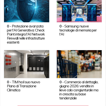
0
-
Protezione avanzata
0
-
Samsung: nuove
per l'AI Generativa: Check
tecnologie di memoria per
Point integra l'AI Network
l'AI
Firewall nelle infrastrutture
esistenti
0
-
TIM ha il suo nuovo
0
-
Commercio al dettaglio,
Piano di Transizione
giugno 2026: vendite in
Climatica
lieve calo congiunturale ma
in crescita su base
tendenziale