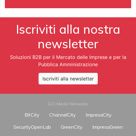
Iscriviti alla nostra
newsletter
Soluzioni B2B per il Mercato delle Imprese e per la
Pubblica Amministrazione
Iscriviti alla newsletter
G11 Media Networks
BitCity
ChannelCity
ImpresaCity
SecurityOpenLab
GreenCity
ImpresaGreen