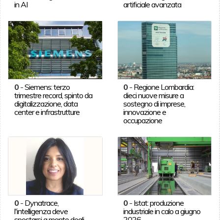
in AI
artificiale avanzata
0
-
Siemens: terzo
0
-
Regione Lombardia:
trimestre record, spinto da
dieci nuove misure a
digitalizzazione, data
sostegno di imprese,
center e infrastrutture
innovazione e
occupazione
0
-
Dynatrace,
0
-
Istat: produzione
l'intelligenza deve
industriale in calo a giugno
spostarsi a monte degli
2026