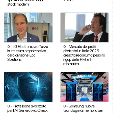
stack moderni
0
-
LG Electronics rafforza
0
-
Mercato dei profili
la struttura organizzativa
direttoriali in Italia 2026:
della divisione Eco
crescita record, ma pesano
Solutions
il gap delle PMI e il
mismatch
0
-
Protezione avanzata
0
-
Samsung: nuove
per l'AI Generativa: Check
tecnologie di memoria per