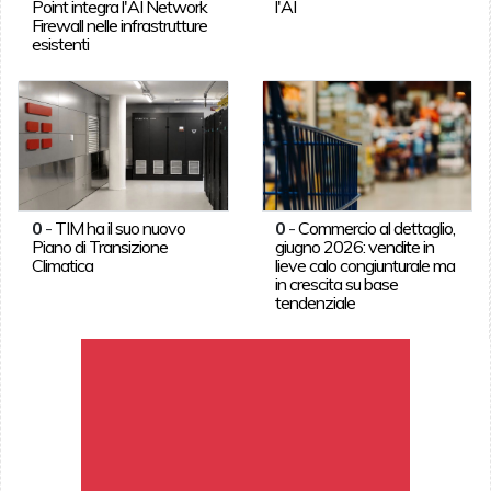
Point integra l'AI Network
l'AI
Firewall nelle infrastrutture
esistenti
0
-
TIM ha il suo nuovo
0
-
Commercio al dettaglio,
Piano di Transizione
giugno 2026: vendite in
Climatica
lieve calo congiunturale ma
in crescita su base
tendenziale