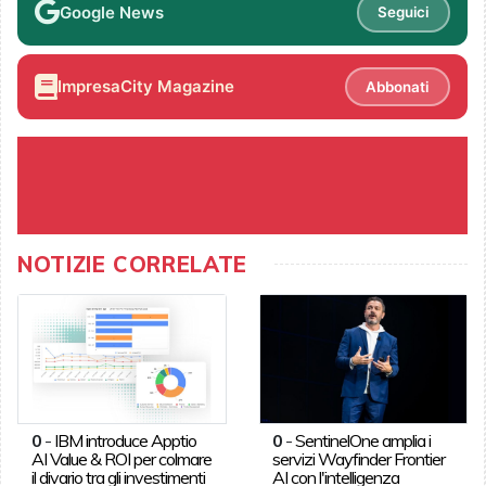
Google News
Seguici
ImpresaCity Magazine
Abbonati
NOTIZIE CORRELATE
0
-
IBM introduce Apptio
0
-
SentinelOne amplia i
AI Value & ROI per colmare
servizi Wayfinder Frontier
il divario tra gli investimenti
AI con l'intelligenza