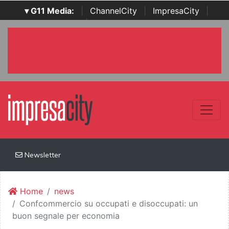
▾ G11 Media:
|
ChannelCity
|
ImpresaCity
|
SecurityOpenLab
|
Italian Channel Awards
|
Italian
Project Awards
|
Italian Security Awards
|
...
Newsletter
Home
news
Confcommercio su occupati e disoccupati: un
buon segnale per economia