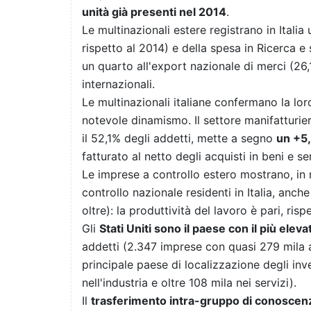
unità già presenti nel 2014
.
Le multinazionali estere registrano in Itali
rispetto al 2014) e della spesa in Ricerca e
un quarto all'export nazionale di merci (26,
internazionali.
Le multinazionali italiane confermano la lor
notevole dinamismo. Il settore manifatturiero
il 52,1% degli addetti, mette a segno
un +5,
fatturato al netto degli acquisti in beni e ser
Le imprese a controllo estero mostrano, in
controllo nazionale residenti in Italia, anc
oltre): la produttività del lavoro è pari, ris
Gli
Stati Uniti sono il paese con il più elev
addetti (2.347 imprese con quasi 279 mila
principale paese di localizzazione degli inve
nell'industria e oltre 108 mila nei servizi).
Il
trasferimento intra-gruppo di conoscenz