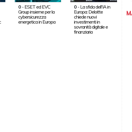
0
-
ESET ed EVC
0
-
La sfida dell'IA in
Group insieme per la
Europa: Deloitte
M
cybersicurezza
chiede nuovi
c
energetica in Europa
investimenti in
sovranità digitale e
finanziaria