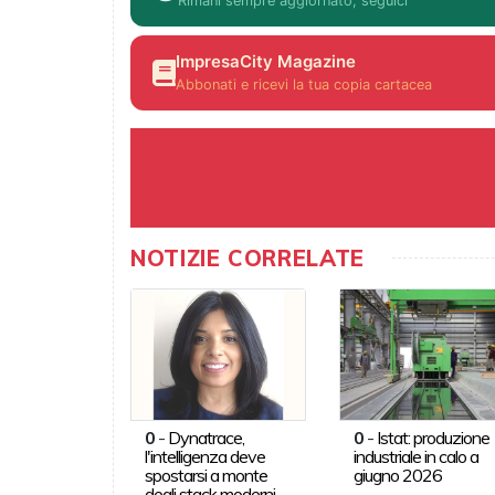
Rimani sempre aggiornato, seguici
ImpresaCity Magazine
Abbonati e ricevi la tua copia cartacea
NOTIZIE CORRELATE
0
-
Dynatrace,
0
-
Istat: produzione
l'intelligenza deve
industriale in calo a
spostarsi a monte
giugno 2026
degli stack moderni