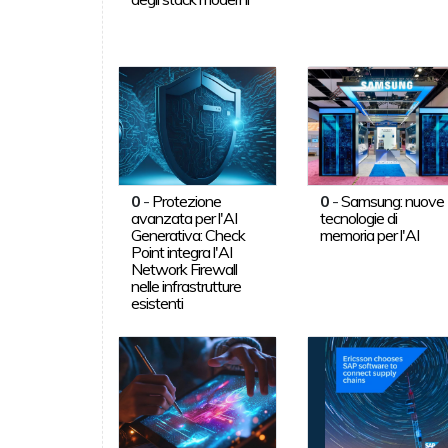
0
-
Protezione
0
-
Samsung: nuove
avanzata per l'AI
tecnologie di
Generativa: Check
memoria per l'AI
Point integra l'AI
Network Firewall
nelle infrastrutture
esistenti