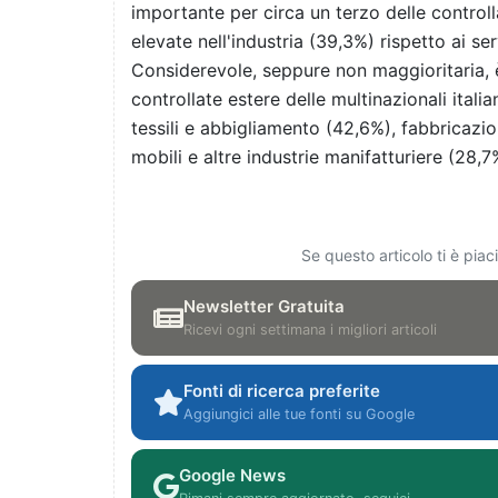
importante per circa un terzo delle controlla
elevate nell'industria (39,3%) rispetto ai ser
Considerevole, seppure non maggioritaria, è 
controllate estere delle multinazionali italia
tessili e abbigliamento (42,6%), fabbricazion
mobili e altre industrie manifatturiere (28,7
Se questo articolo ti è pia
Newsletter Gratuita
Ricevi ogni settimana i migliori articoli
Fonti di ricerca preferite
Aggiungici alle tue fonti su Google
Google News