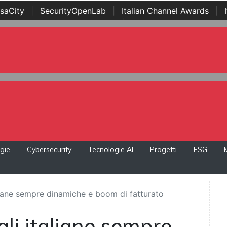
saCity
|
SecurityOpenLab
|
Italian Channel Awards
|
Awards
|
...
gie
Cybersecurity
Tecnologie AI
Progetti
ESG
taliane sempre dinamiche e boom di fatturato
ali italiane sempre