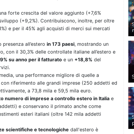
a una forte crescita del valore aggiunto (+7,6%
 sviluppo (+9,2%). Contribuiscono, inoltre, per oltre
1%) e per il 45% agli acquisti di merci sui mercati
o presenza all’estero
in 173 paesi
, mostrando un
, con il 30,3% delle controllate italiane all’estero e
9% su anno per il fatturato
e un
+18,8%
del
vizi.
 media, una performance migliore di quelle a
he con riferimento alle grandi imprese (250 addetti ed
pettivamente, a 73,8 mila e 59,5 mila euro.
ato numero di imprese a controllo estero in Italia
e
 addetti) e conservano il primato anche come
stimenti esteri italiani (oltre 142 mila addetti
e scientifiche e tecnologiche
dall'estero è