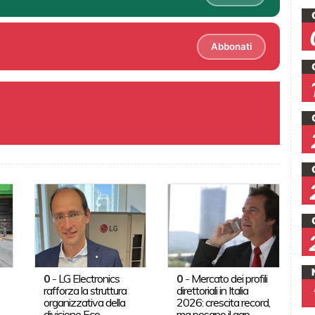
Abbonati
0
-
LG Electronics
0
-
Mercato dei profili
rafforza la struttura
direttoriali in Italia
organizzativa della
2026: crescita record,
divisione Eco
ma pesano il gap