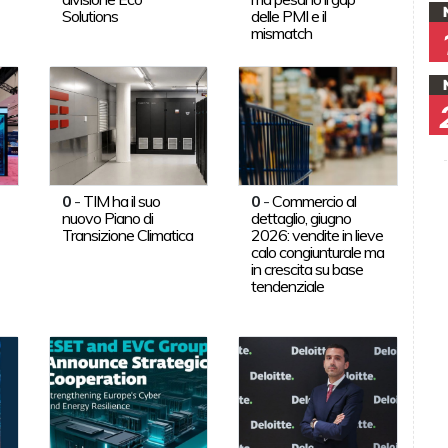
Solutions
delle PMI e il
mismatch
0
-
TIM ha il suo
0
-
Commercio al
nuovo Piano di
dettaglio, giugno
Transizione Climatica
2026: vendite in lieve
calo congiunturale ma
in crescita su base
tendenziale