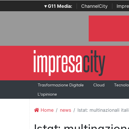
▾ G11 Media:
|
ChannelCity
|
Impre
Trasformazione Digitale
Cloud
Tecnolo
L'opinione
Home
news
Istat: multinazionali i
Istat: multinazion