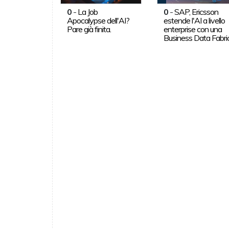
0
-
La Job
0
-
SAP, Ericsson
Apocalypse dell'AI?
estende l'AI a livello
Pare già finita.
enterprise con una
Business Data Fabri