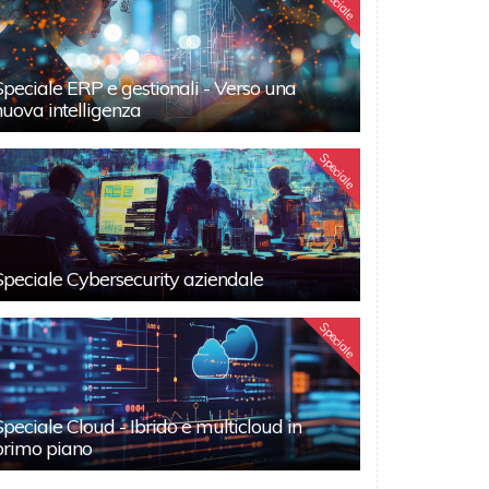
Speciale
Speciale ERP e gestionali - Verso una
nuova intelligenza
Speciale
Speciale Cybersecurity aziendale
Speciale
Speciale Cloud - Ibrido e multicloud in
primo piano