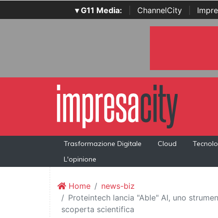
▾ G11 Media:
|
ChannelCity
|
Impre
Trasformazione Digitale
Cloud
Tecnolo
L'opinione
Home
news-biz
Proteintech lancia "Able" AI, uno strume
scoperta scientifica