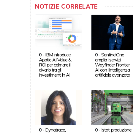
NOTIZIE CORRELATE
0
-
IBM introduce
0
-
SentinelOne
Apptio AI Value &
amplia i servizi
ROI per colmare il
Wayfinder Frontier
divario tra gli
AI con l'intelligenza
investimenti in AI
artificiale avanzata
0
-
Dynatrace,
0
-
Istat: produzione