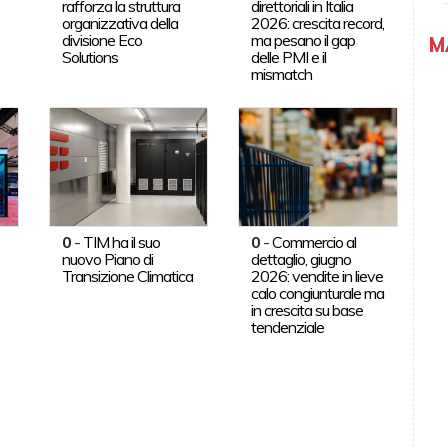
rafforza la struttura
direttoriali in Italia
organizzativa della
2026: crescita record,
divisione Eco
ma pesano il gap
M
Solutions
delle PMI e il
mismatch
0
-
TIM ha il suo
0
-
Commercio al
nuovo Piano di
dettaglio, giugno
Transizione Climatica
2026: vendite in lieve
calo congiunturale ma
in crescita su base
tendenziale