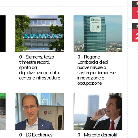
0
-
Siemens: terzo
0
-
Regione
trimestre record,
Lombardia: dieci
spinto da
nuove misure a
digitalizzazione, data
sostegno di imprese,
center e infrastrutture
innovazione e
occupazione
0
-
LG Electronics
0
-
Mercato dei profili