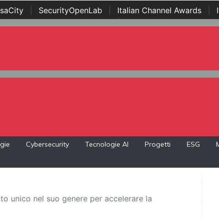
saCity
|
SecurityOpenLab
|
Italian Channel Awards
|
Awards
|
...
gie
Cybersecurity
Tecnologie AI
Progetti
ESG
nto unico nel suo genere per accelerare la