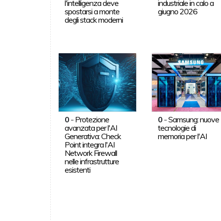
l'intelligenza deve
industriale in calo a
spostarsi a monte
giugno 2026
degli stack moderni
0
-
Protezione
0
-
Samsung: nuove
avanzata per l'AI
tecnologie di
Generativa: Check
memoria per l'AI
Point integra l'AI
Network Firewall
nelle infrastrutture
esistenti