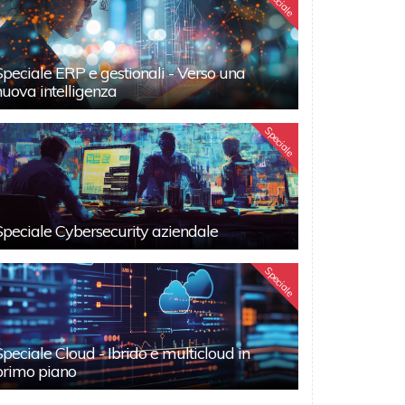
Speciale
Speciale ERP e gestionali - Verso una
nuova intelligenza
Speciale
Speciale Cybersecurity aziendale
Speciale
Speciale Cloud - Ibrido e multicloud in
primo piano