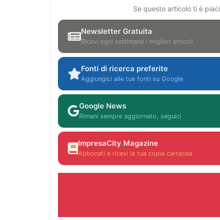
Se questo articolo ti è pia
Newsletter Gratuita
Ricevi ogni settimana i migliori articoli
Fonti di ricerca preferite
Aggiungici alle tue fonti su Google
Google News
Rimani sempre aggiornato, seguici
ImpresaCity Magazine
Abbonati e ricevi la tua copia cartacea