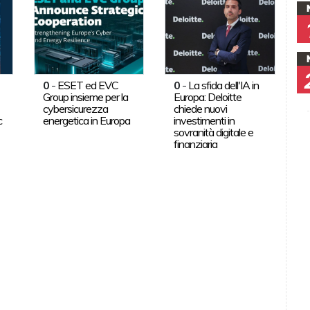
0
-
ESET ed EVC
0
-
La sfida dell'IA in
Group insieme per la
Europa: Deloitte
cybersicurezza
chiede nuovi
c
energetica in Europa
investimenti in
sovranità digitale e
finanziaria