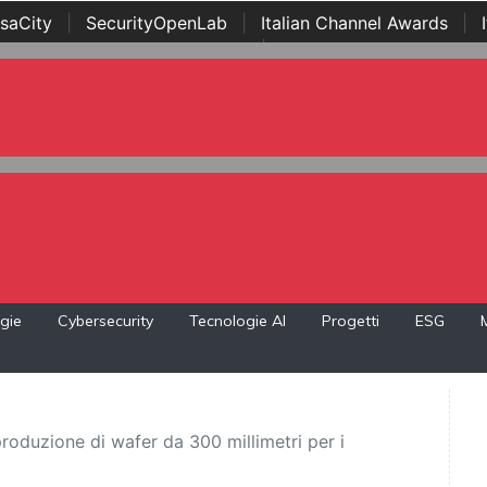
saCity
|
SecurityOpenLab
|
Italian Channel Awards
|
Awards
|
...
gie
Cybersecurity
Tecnologie AI
Progetti
ESG
roduzione di wafer da 300 millimetri per i