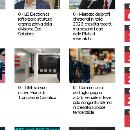
0
-
LG Electronics
0
-
Mercato dei profili
rafforza la struttura
direttoriali in Italia
organizzativa della
2026: crescita record,
divisione Eco
ma pesano il gap
Solutions
delle PMI e il
mismatch
0
-
TIM ha il suo
0
-
Commercio al
nuovo Piano di
dettaglio, giugno
Transizione Climatica
2026: vendite in lieve
calo congiunturale ma
in crescita su base
tendenziale