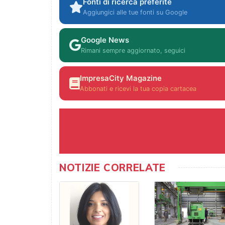
Fonti di ricerca preferite
Aggiungici alle tue fonti su Google
Google News
Rimani sempre aggiornato, seguici
ImpresaCity Magazine
Abbonati e ricevi la tua copia cartacea
NOTIZIE CORRELATE