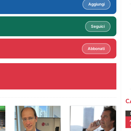
Aggiungi
Seguici
Abbonati
C