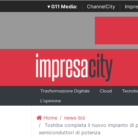
▾ G11 Media:
|
ChannelCity
|
Impre
Trasformazione Digitale
Cloud
Tecnolo
L'opinione
Home
news-biz
Toshiba completa il nuovo impianto di p
semiconduttori di potenza