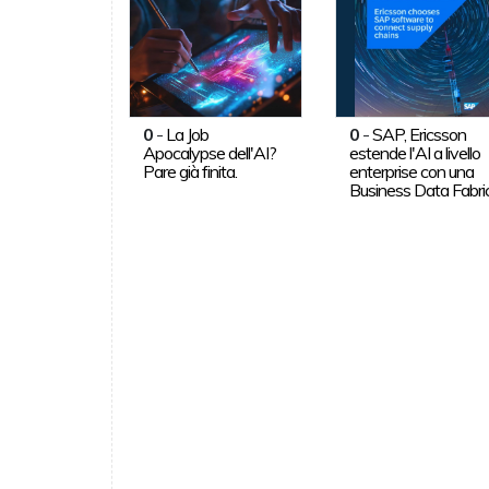
0
-
La Job
0
-
SAP, Ericsson
Apocalypse dell'AI?
estende l'AI a livello
Pare già finita.
enterprise con una
Business Data Fabri