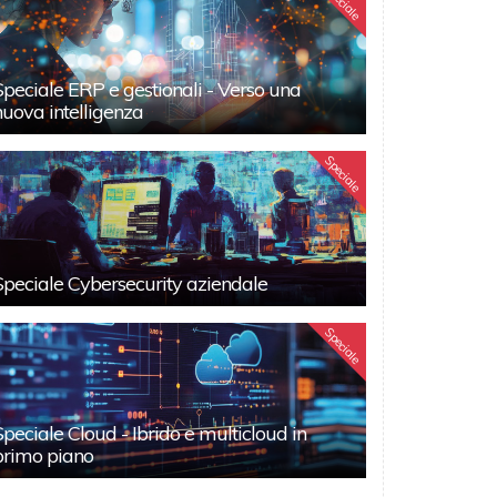
Speciale
Speciale ERP e gestionali - Verso una
nuova intelligenza
Speciale
Speciale Cybersecurity aziendale
Speciale
Speciale Cloud - Ibrido e multicloud in
primo piano