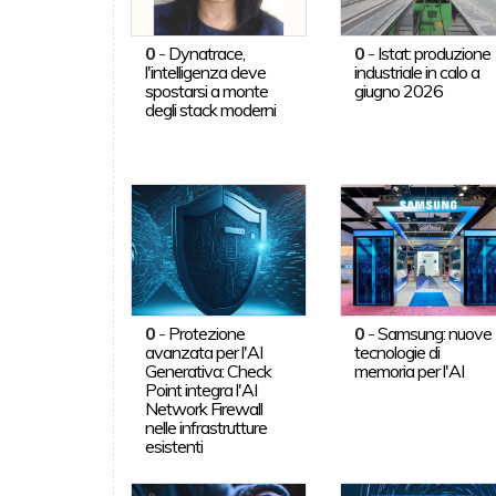
0
-
Dynatrace,
0
-
Istat: produzione
l'intelligenza deve
industriale in calo a
spostarsi a monte
giugno 2026
degli stack moderni
0
-
Protezione
0
-
Samsung: nuove
avanzata per l'AI
tecnologie di
Generativa: Check
memoria per l'AI
Point integra l'AI
Network Firewall
nelle infrastrutture
esistenti