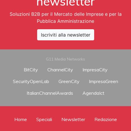
newsletter
Soluzioni B2B per il Mercato delle Imprese e per la
Pubblica Amministrazione
Iscriviti alla newsletter
G11 Media Networks
BitCity
ChannelCity
ImpresaCity
SecurityOpenLab
GreenCity
ImpresaGreen
ItalianChannelAwards
AgendaIct
Home
Speciali
Newsletter
Redazione