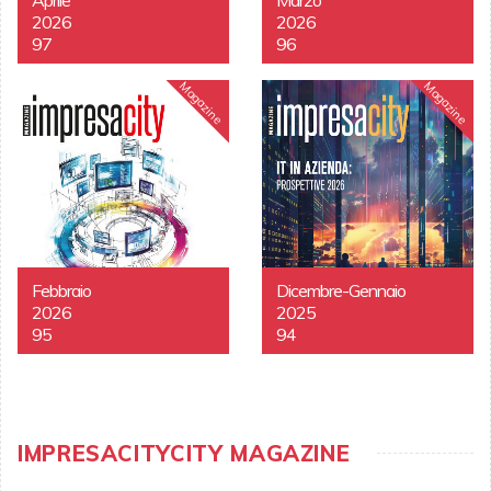
2026
2026
97
96
Magazine
Magazine
Febbraio
Dicembre-Gennaio
2026
2025
95
94
IMPRESACITYCITY MAGAZINE