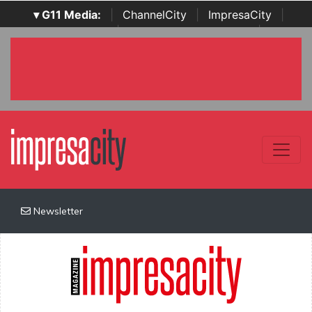
▾ G11 Media:
|
ChannelCity
|
ImpresaCity
|
SecurityOpenLab
|
Italian Channel Awards
|
Italian
Project Awards
|
Italian Security Awards
|
...
Newsletter