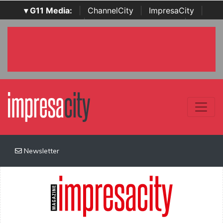
▾ G11 Media:
|
ChannelCity
|
ImpresaCity
|
SecurityOpenLab
|
Italian Channel Awards
|
Italian
Project Awards
|
Italian Security Awards
|
...
Newsletter