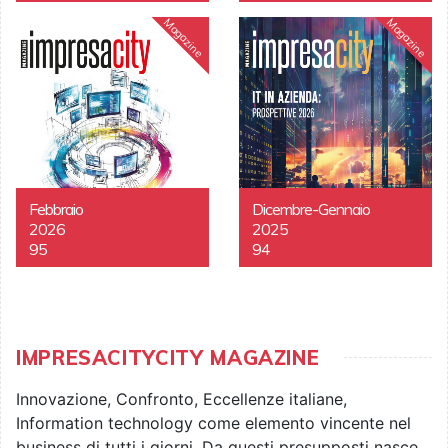
Magazine
Magazine
Febbraio
Dicembre-Gennaio
2026
2025
95
94
IMPRESACITYCITY MAGAZINE
Innovazione, Confronto, Eccellenze italiane,
Information technology come elemento vincente nel
business di tutti i giorni. Da questi presupposti nasce