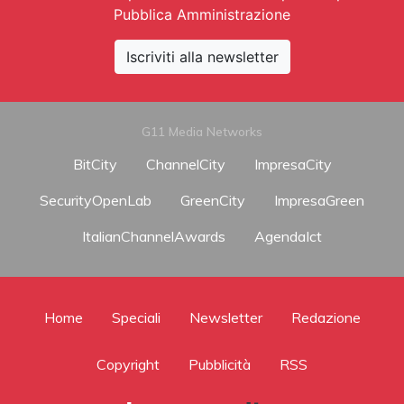
Pubblica Amministrazione
Iscriviti alla newsletter
G11 Media Networks
BitCity
ChannelCity
ImpresaCity
SecurityOpenLab
GreenCity
ImpresaGreen
ItalianChannelAwards
AgendaIct
Home
Speciali
Newsletter
Redazione
Copyright
Pubblicità
RSS