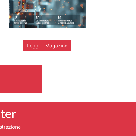
Leggi il Magazine
tter
strazione