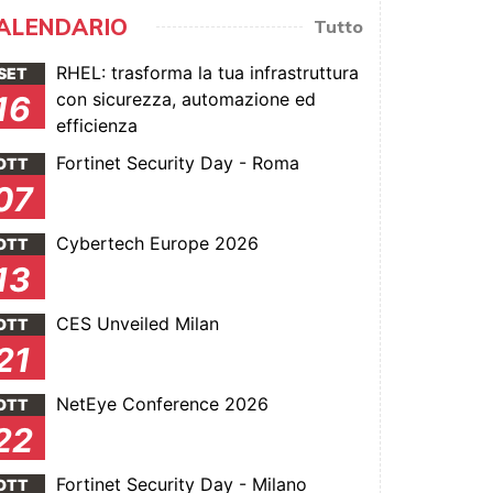
ALENDARIO
Tutto
RHEL: trasforma la tua infrastruttura
SET
con sicurezza, automazione ed
16
efficienza
Fortinet Security Day - Roma
OTT
07
Cybertech Europe 2026
OTT
13
CES Unveiled Milan
OTT
21
NetEye Conference 2026
OTT
22
Fortinet Security Day - Milano
OTT