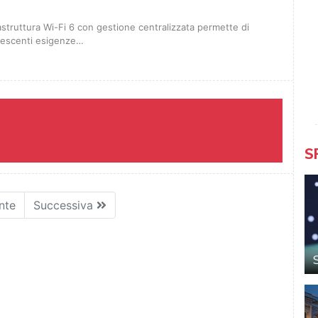
struttura Wi-Fi 6 con gestione centralizzata permette di
crescenti esigenze…
S
nte
Successiva