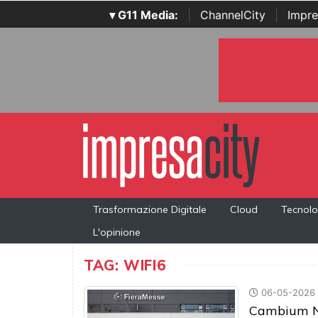
▾ G11 Media:
|
ChannelCity
|
Impre
Trasformazione Digitale
Cloud
Tecnolo
L'opinione
TAG: WIFI6
06-05-2026
Cambium Net