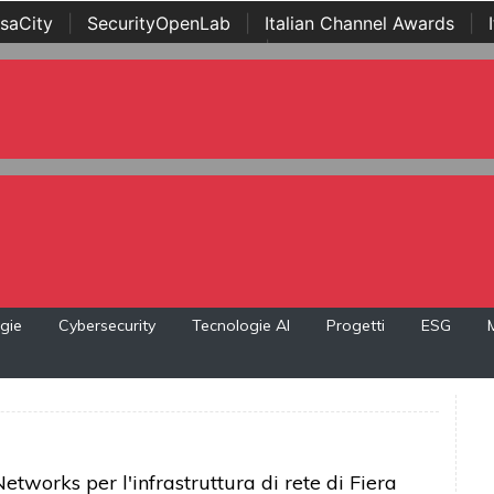
saCity
|
SecurityOpenLab
|
Italian Channel Awards
|
Awards
|
...
gie
Cybersecurity
Tecnologie AI
Progetti
ESG
works per l'infrastruttura di rete di Fiera