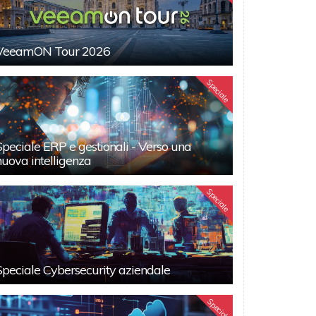
VeeamON Tour 2026
Speciale
Speciale ERP e gestionali - Verso una
nuova intelligenza
Speciale
Speciale Cybersecurity aziendale
Speciali