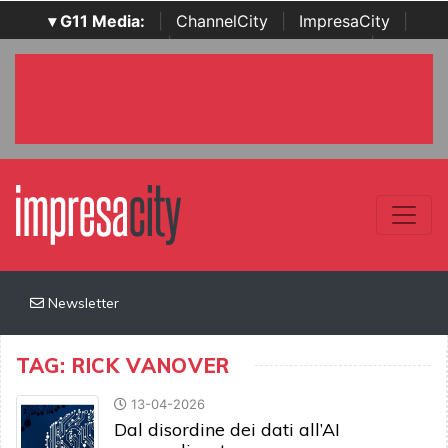
▾ G11 Media:
|
ChannelCity
|
ImpresaCity
|
SecurityOpenLab
|
Italian Channel Awards
|
Italian
Project Awards
|
Italian Security Awards
|
...
Newsletter
TAG: RICK VANOVER
13-04-2026
Dal disordine dei dati all’AI