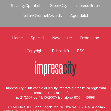
SecurityOpenLab
GreenCity
ImpresaGreen
ItalianChannelAwards
AgendaIct
Home
Speciali
Newsletter
Redazione
Copyright
Pubblicità
RSS
ImpresaCity e' un canale di BitCity, testata giornalistica registrata
presso il tribunale di Como ,
n. 21/2007 del 11/10/2007- Iscrizione ROC n. 15698
G11 MEDIA S.R.L. Sede Legale Via NUOVA VALASSINA, 4 22046