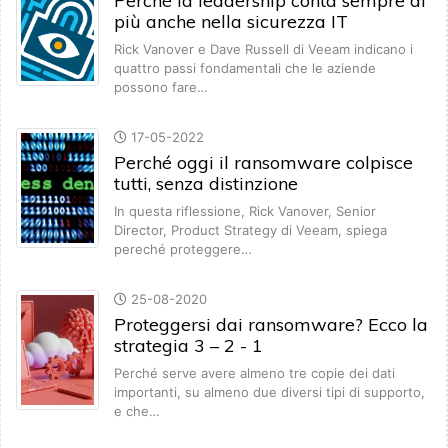
Perché la leadership conta sempre di
più anche nella sicurezza IT
Rick Vanover e Dave Russell di Veeam indicano i
quattro passi fondamentali che le aziende
possono fare…
17-05-2022
Perché oggi il ransomware colpisce
tutti, senza distinzione
In questa riflessione, Rick Vanover, Senior
Director, Product Strategy di Veeam, spiega
pereché proteggere…
25-08-2020
Proteggersi dai ransomware? Ecco la
strategia 3 – 2 - 1
Perché serve avere almeno tre copie dei dati
importanti, su almeno due diversi tipi di supporto,
e che…