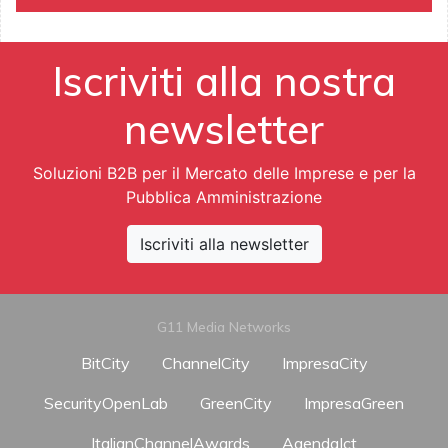
Iscriviti alla nostra
newsletter
Soluzioni B2B per il Mercato delle Imprese e per la
Pubblica Amministrazione
Iscriviti alla newsletter
G11 Media Networks
BitCity
ChannelCity
ImpresaCity
SecurityOpenLab
GreenCity
ImpresaGreen
ItalianChannelAwards
AgendaIct