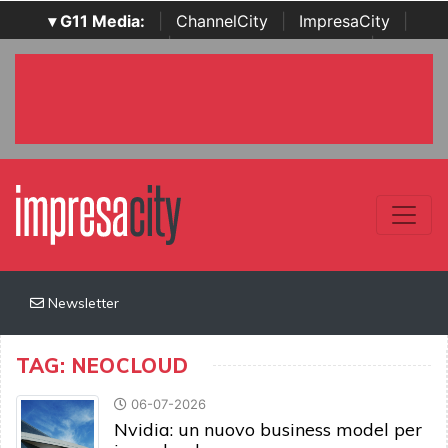
▾ G11 Media:
|
ChannelCity
|
ImpresaCity
|
SecurityOpenLab
|
Italian Channel Awards
|
Italian
Project Awards
|
Italian Security Awards
|
...
Newsletter
TAG: NEOCLOUD
06-07-2026
Nvidia: un nuovo business model per