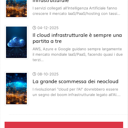
infrastrutturale
I servizi collegati all'Intelligenza Artificiale fanno
crescere il mercato IaaS/PaaS/hosting con tassi…
04-12-2025
Il cloud infrastrutturale è sempre una
partita a tre
AWS, Azure e Google guidano sempre largamente
il mercato mondiale IaaS/PaaS, facendo quasi i due
terzi…
08-10-2025
La grande scommessa dei neocloud
I rivoluzionari "cloud per l'AI" dovrebbero essere
un segno del boom infrastrutturale legato all'AI.…