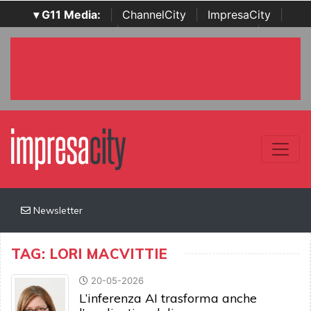
▾ G11 Media:
|
ChannelCity
|
ImpresaCity
|
SecurityOpenLab
|
Italian Channel Awards
|
Italian
Project Awards
|
Italian Security Awards
|
...
Newsletter
TAG: LORI MACVITTIE
20-05-2026
L’inferenza AI trasforma anche