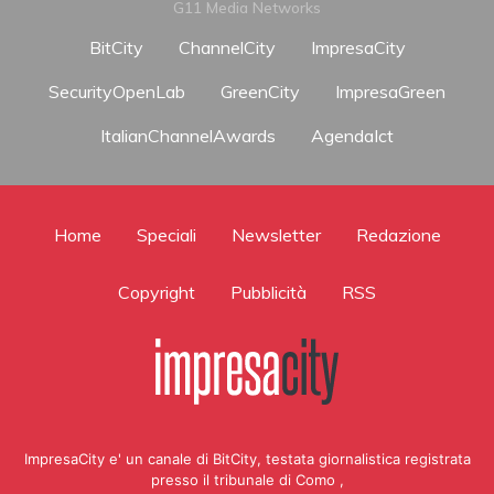
G11 Media Networks
BitCity
ChannelCity
ImpresaCity
SecurityOpenLab
GreenCity
ImpresaGreen
ItalianChannelAwards
AgendaIct
Home
Speciali
Newsletter
Redazione
Copyright
Pubblicità
RSS
ImpresaCity e' un canale di BitCity, testata giornalistica registrata
presso il tribunale di Como ,