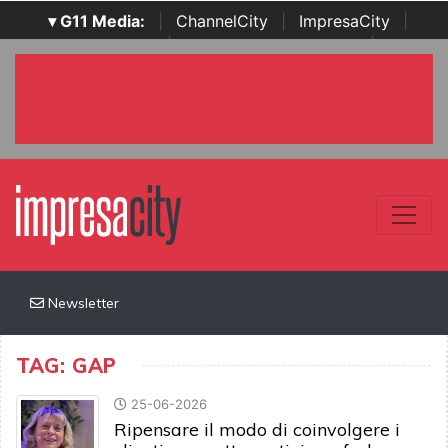
▾ G11 Media:
|
ChannelCity
|
ImpresaCity
|
SecurityOpenLab
|
Italian Channel Awards
|
Italian
Project Awards
|
Italian Security Awards
|
...
Newsletter
TAG: GAP
25-06-2026
Ripensare il modo di coinvolgere i