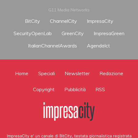
G11 Media Networks
BitCity
ChannelCity
ImpresaCity
SecurityOpenLab
GreenCity
ImpresaGreen
ItalianChannelAwards
AgendaIct
Home
Speciali
Newsletter
Redazione
Copyright
Pubblicità
RSS
ImpresaCity e' un canale di BitCity, testata giornalistica registrata