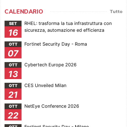
CALENDARIO
Tutto
RHEL: trasforma la tua infrastruttura con
SET
sicurezza, automazione ed efficienza
16
Fortinet Security Day - Roma
OTT
07
Cybertech Europe 2026
OTT
13
CES Unveiled Milan
OTT
21
NetEye Conference 2026
OTT
22
Fortinet Security Day - Milano
OTT