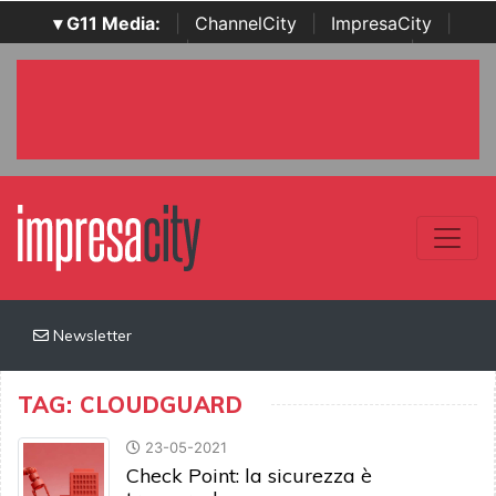
▾ G11 Media:
|
ChannelCity
|
ImpresaCity
|
SecurityOpenLab
|
Italian Channel Awards
|
Italian
Project Awards
|
Italian Security Awards
|
...
Newsletter
TAG: CLOUDGUARD
23-05-2021
Check Point: la sicurezza è