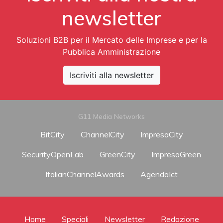
newsletter
Soluzioni B2B per il Mercato delle Imprese e per la
Pubblica Amministrazione
Iscriviti alla newsletter
G11 Media Networks
BitCity
ChannelCity
ImpresaCity
SecurityOpenLab
GreenCity
ImpresaGreen
ItalianChannelAwards
AgendaIct
Home
Speciali
Newsletter
Redazione