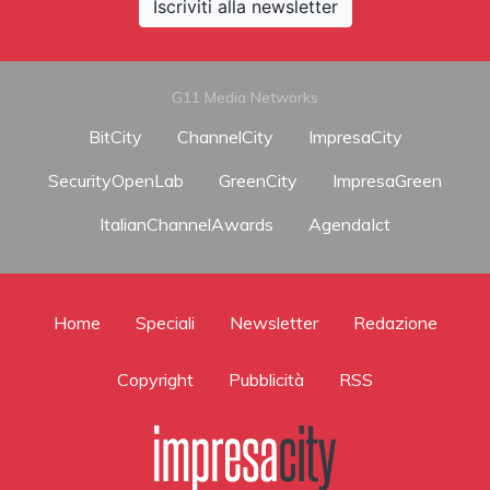
Iscriviti alla newsletter
G11 Media Networks
BitCity
ChannelCity
ImpresaCity
SecurityOpenLab
GreenCity
ImpresaGreen
ItalianChannelAwards
AgendaIct
Home
Speciali
Newsletter
Redazione
Copyright
Pubblicità
RSS