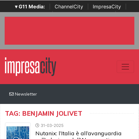
▾ G11 Media:
|
ChannelCity
|
ImpresaCity
|
SecurityOpenLab
|
Italian Channel Awards
|
Italian
Project Awards
|
Italian Security Awards
|
...
Newsletter
TAG: BENJAMIN JOLIVET
31-03-2025
Nutanix: l’Italia è all’avanguardia