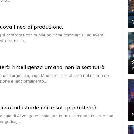
 alle…
 nuova linea di produzione.
g si confronta con nuove politiche commerciali ed eventi
estremi, ma la…
erà l'intelligenza umana, non la sostituirà
e dei Large Language Model e il loro utilizzo nel mondo del
azione e l’aggiornamento…
ondo industriale non è solo produttività.
ologie di AI vengono impiegate in tutto il mondo in settori ad
energetica,…