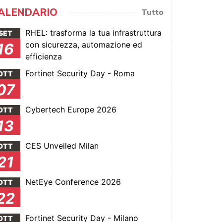
ALENDARIO
Tutto
RHEL: trasforma la tua infrastruttura
SET
con sicurezza, automazione ed
16
efficienza
Fortinet Security Day - Roma
OTT
07
Cybertech Europe 2026
OTT
13
CES Unveiled Milan
OTT
21
NetEye Conference 2026
OTT
22
Fortinet Security Day - Milano
OTT