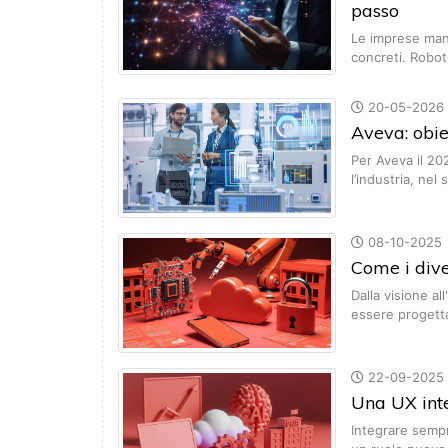
passo
Le imprese mani
concreti. Robo
20-05-2026
Aveva: obiet
Per Aveva il 20
l’industria, nel
08-10-2025
Come i diver
Dalla visione al
essere progett
22-09-2025
Una UX inte
Integrare sempre