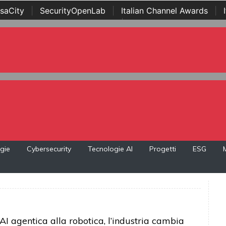
saCity
|
SecurityOpenLab
|
Italian Channel Awards
|
Awards
|
...
gie
Cybersecurity
Tecnologie AI
Progetti
ESG
’AI agentica alla robotica, l’industria cambia