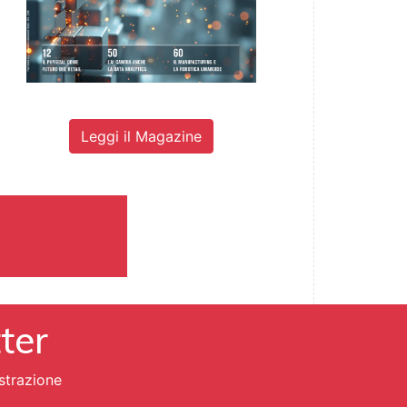
Leggi il Magazine
tter
strazione