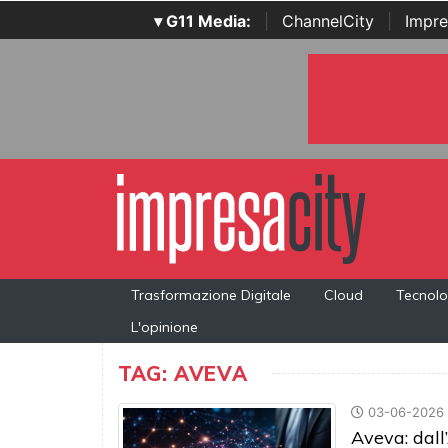
▾ G11 Media:
|
ChannelCity
|
Impre
Trasformazione Digitale
Cloud
Tecnolo
L'opinione
TAG: AVEVA
03-06-2026
Aveva: dall