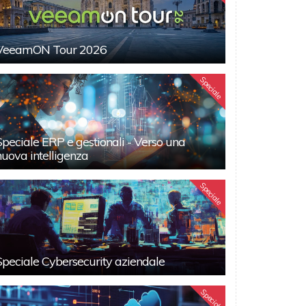
VeeamON Tour 2026
Speciale
Speciale ERP e gestionali - Verso una
nuova intelligenza
Speciale
Speciale Cybersecurity aziendale
Speciali