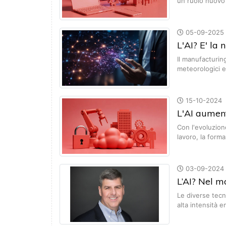
un ruolo nuovo
05-09-2025
L'AI? E' la
Il manufacturin
meteorologici 
15-10-2024
L'AI aument
Con l'evoluzion
lavoro, la form
03-09-2024
L’AI? Nel m
Le diverse tecn
alta intensità 