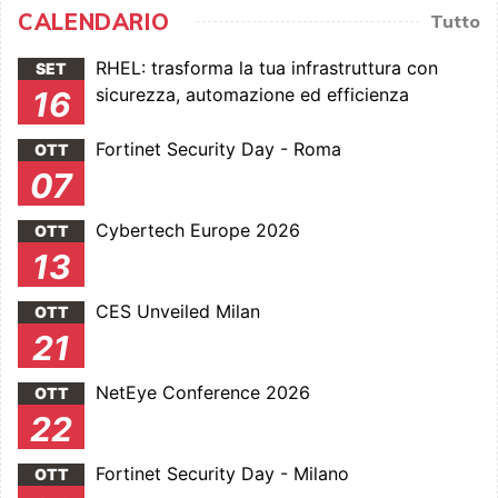
CALENDARIO
Tutto
RHEL: trasforma la tua infrastruttura con
SET
sicurezza, automazione ed efficienza
16
Fortinet Security Day - Roma
OTT
07
Cybertech Europe 2026
OTT
13
CES Unveiled Milan
OTT
21
NetEye Conference 2026
OTT
22
Fortinet Security Day - Milano
OTT