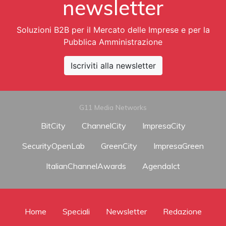
newsletter
Soluzioni B2B per il Mercato delle Imprese e per la
Pubblica Amministrazione
Iscriviti alla newsletter
G11 Media Networks
BitCity
ChannelCity
ImpresaCity
SecurityOpenLab
GreenCity
ImpresaGreen
ItalianChannelAwards
AgendaIct
Home
Speciali
Newsletter
Redazione