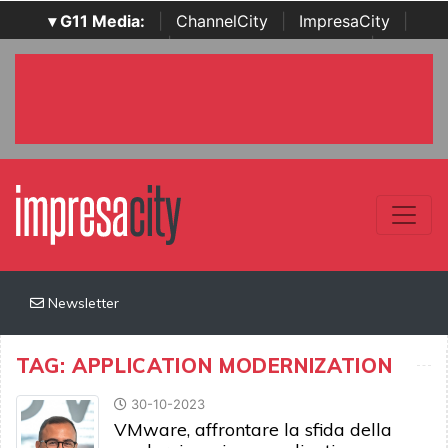
▾ G11 Media:
|
ChannelCity
|
ImpresaCity
|
SecurityOpenLab
|
Italian Channel Awards
|
Italian
Project Awards
|
Italian Security Awards
|
...
Newsletter
TAG: APPLICATION MODERNIZATION
30-10-2023
VMware, affrontare la sfida della