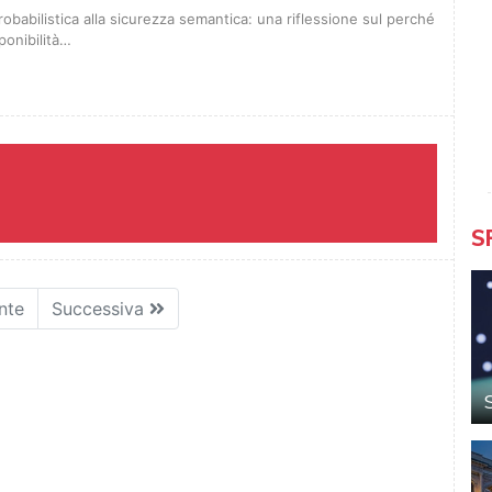
robabilistica alla sicurezza semantica: una riflessione sul perché
ponibilità…
S
nte
Successiva