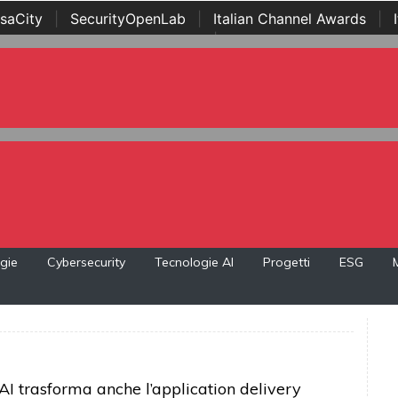
saCity
|
SecurityOpenLab
|
Italian Channel Awards
|
Awards
|
...
gie
Cybersecurity
Tecnologie AI
Progetti
ESG
 AI trasforma anche l’application delivery