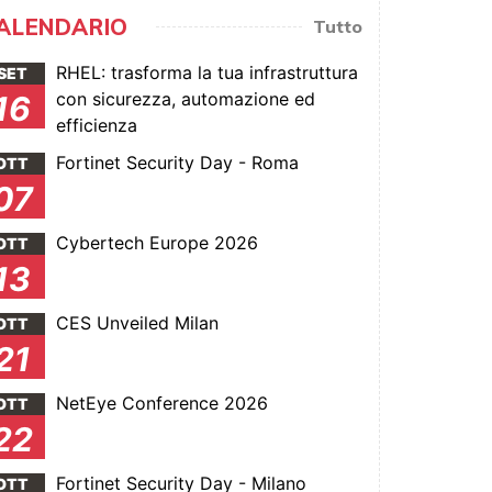
ALENDARIO
Tutto
RHEL: trasforma la tua infrastruttura
SET
con sicurezza, automazione ed
16
efficienza
Fortinet Security Day - Roma
OTT
07
Cybertech Europe 2026
OTT
13
CES Unveiled Milan
OTT
21
NetEye Conference 2026
OTT
22
Fortinet Security Day - Milano
OTT