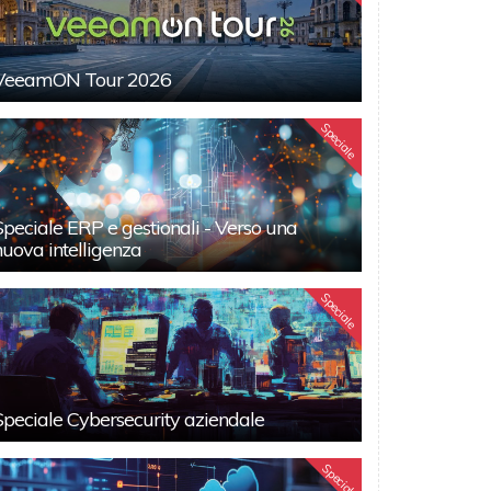
VeeamON Tour 2026
Speciale
Speciale ERP e gestionali - Verso una
nuova intelligenza
Speciale
Speciale Cybersecurity aziendale
Speciali