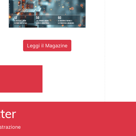
Leggi il Magazine
tter
strazione