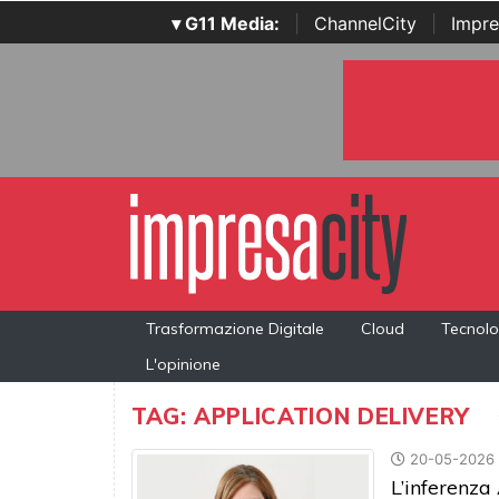
▾ G11 Media:
|
ChannelCity
|
Impre
Trasformazione Digitale
Cloud
Tecnolo
L'opinione
TAG: APPLICATION DELIVERY
20-05-2026
L’inferenza