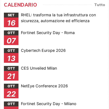
CALENDARIO
Tutto
RHEL: trasforma la tua infrastruttura con
SET
sicurezza, automazione ed efficienza
16
Fortinet Security Day - Roma
OTT
07
Cybertech Europe 2026
OTT
13
CES Unveiled Milan
OTT
21
NetEye Conference 2026
OTT
22
Fortinet Security Day - Milano
OTT