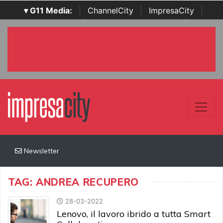
▾ G11 Media:
|
ChannelCity
|
ImpresaCity
|
SecurityOpenLab
|
Italian Channel Awards
|
Italian
Project Awards
|
Italian Security Awards
|
...
Newsletter
TAG: ANDREA RECUPERO
28-03-2022
Lenovo, il lavoro ibrido a tutta Smart