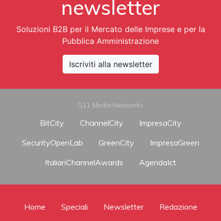
newsletter
Soluzioni B2B per il Mercato delle Imprese e per la
Pubblica Amministrazione
Iscriviti alla newsletter
G11 Media Networks
BitCity
ChannelCity
ImpresaCity
SecurityOpenLab
GreenCity
ImpresaGreen
ItalianChannelAwards
AgendaIct
Home
Speciali
Newsletter
Redazione