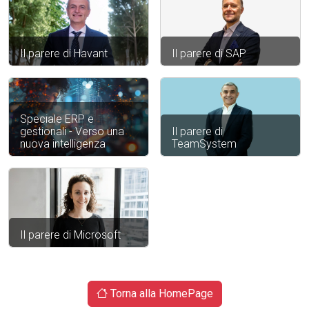
Il parere di Havant
Il parere di SAP
Speciale ERP e
gestionali - Verso una
Il parere di
nuova intelligenza
TeamSystem
Il parere di Microsoft
Torna alla HomePage