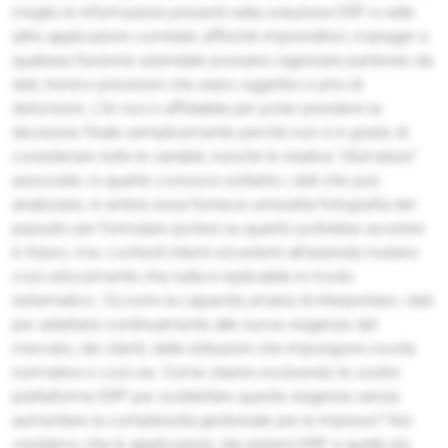
meglio le informazioni presenti nella soluzione ERP e nelle
altre applicazioni correlate affinché imprenditori, manager e
qualsiasi funzione aziendale possano ragionare partendo da
dati, trend e previsioni che siano oggettivi e privi di
distorsioni. L’AI non è affidabile per poter prendere la
decisione finale semplicemente perché non è in grado di
considerare tutte le variabili, nonché le relative “sfumature”
associate, in quanto conosce soltanto i dati che può
analizzare; in sintesi essa fornisce un’esatta fotografia del
passato per formulare ipotesi su quanto potrebbe avvenire
in futuro, ma i contesti interni ed esterni all’azienda mutano
così velocemente che nulla è replicabile in modo
sistematico. Occorre la capacità umana di interpretare i dati
per adattarsi continuamente alle nuove esigenze del
mercato, dei clienti, delle istituzioni che impongono novità
normative e così via. Come stanno evolvendo le vostre
piattaforme ERP per soddisfare queste esigenze senza
aumentare la complessità gestionale per le imprese? Noi
crediamo che le applicazioni, dai sistemi ERP a quelle più