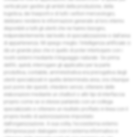
verticali per gestire gli ambiti della produzione, della
logistica, dei trasporti e di tutti i settori merceologici,
debbano rendere le informazioni generate al loro interno
disponibili a tutti gli utenti che ne hanno bisogno,
indipendentemente dal livello di specializzazione e dall’area
di appartenenza. Mi spiego meglio: l'intelligenza artificiale ci
dà un grande plus che è quello di poter interloquire con i
nostri sistemi mediante il linguaggio naturale. Se prima
dell’AI, quindi, interrogare gli applicativi per la parte
produttiva, contabile, amministrativa era prerogativa degli
utenti specializzati in quella determinata area, ora chiunque
può porre dei quesiti, chiedere servizi, ottenere delle
elaborazioni mediante un chatbot o altri tipi di interfaccia
proprio come se si stesse parlando con un collega
specializzato e ottenere un risultato profilato in linea con il
proprio livello di autorizzazione impostato
dall’organizzazione. A sua volta, l'ecosistema esterno
all’impresa può dialogare con il sistema informativo e