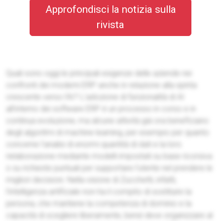
Approfondisci la notizia sulla
rivista
Quali sono oggi le principali esigenze delle aziende nei
confronti dei moderni ERP anche in relazione alla spinta
crescente verso l’AI? L’adozione di funzionalità di AI
all’interno dei software ERP è un processo in corso e in
continua evoluzione, ma alcune attività già ora beneficiano
degli algoritmi di machine learning, per esempio per quanto
concerne l’analisi di enormi quantità di dati e la loro
rielaborazione mediante modelli impostati su base ricorsiva
o su richieste puntuali per supportare l’utente nel prendere le
migliori decisioni. Nella visione di Zucchetti, infatti,
l’intelligenza artificiale non ha il compito di sostituire la
persona, che mantiene la competenza di dominio e la
capacità di scegliere liberamente, bensì deve organizzare al