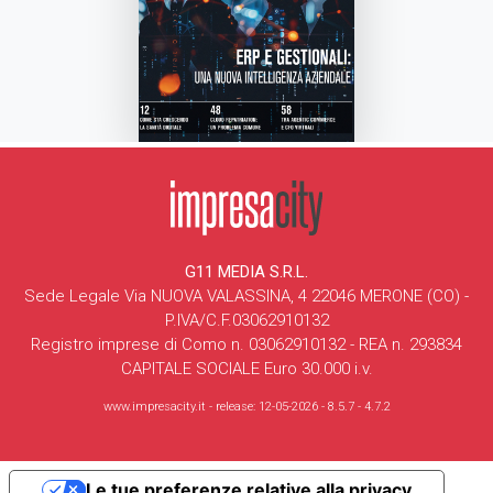
G11 MEDIA S.R.L.
Sede Legale Via NUOVA VALASSINA, 4 22046 MERONE (CO) -
P.IVA/C.F.03062910132
Registro imprese di Como n. 03062910132 - REA n. 293834
CAPITALE SOCIALE Euro 30.000 i.v.
www.impresacity.it - release: 12-05-2026 - 8.5.7 - 4.7.2
Le tue preferenze relative alla privacy