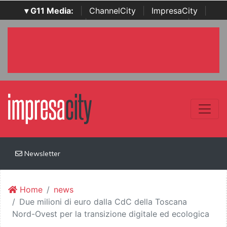
▾ G11 Media:
|
ChannelCity
|
ImpresaCity
|
SecurityOpenLab
|
Italian Channel Awards
|
Italian
Project Awards
|
Italian Security Awards
|
...
Newsletter
Home
news
Due milioni di euro dalla CdC della Toscana
Nord-Ovest per la transizione digitale ed ecologica