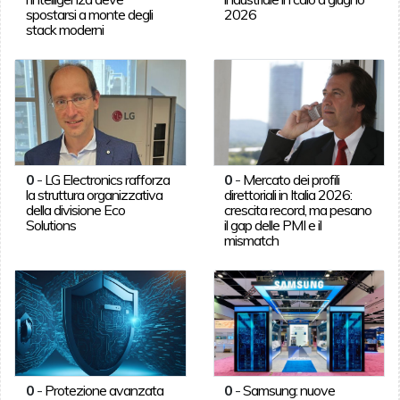
spostarsi a monte degli
2026
stack moderni
0
-
LG Electronics rafforza
0
-
Mercato dei profili
la struttura organizzativa
direttoriali in Italia 2026:
della divisione Eco
crescita record, ma pesano
Solutions
il gap delle PMI e il
mismatch
0
-
Protezione avanzata
0
-
Samsung: nuove