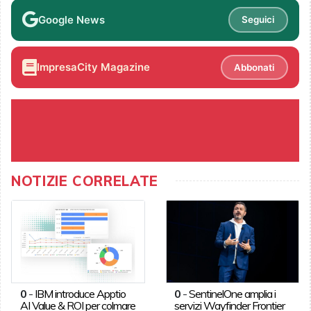
Google News
Seguici
ImpresaCity Magazine
Abbonati
NOTIZIE CORRELATE
0
-
IBM introduce Apptio
0
-
SentinelOne amplia i
AI Value & ROI per colmare
servizi Wayfinder Frontier