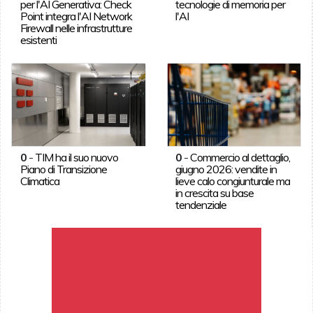
per l'AI Generativa: Check
tecnologie di memoria per
Point integra l'AI Network
l'AI
Firewall nelle infrastrutture
esistenti
0
-
TIM ha il suo nuovo
0
-
Commercio al dettaglio,
Piano di Transizione
giugno 2026: vendite in
Climatica
lieve calo congiunturale ma
in crescita su base
tendenziale