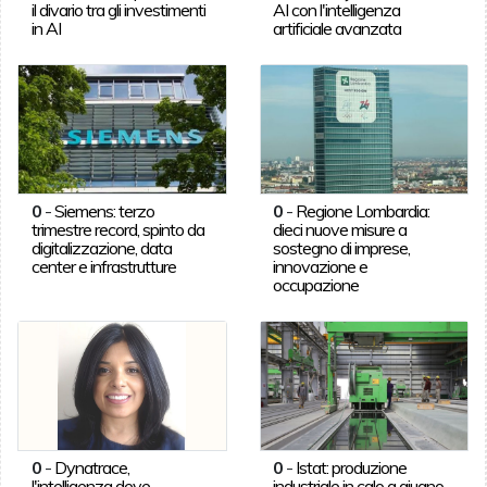
il divario tra gli investimenti
AI con l'intelligenza
in AI
artificiale avanzata
0
-
Siemens: terzo
0
-
Regione Lombardia:
trimestre record, spinto da
dieci nuove misure a
digitalizzazione, data
sostegno di imprese,
center e infrastrutture
innovazione e
occupazione
0
-
Dynatrace,
0
-
Istat: produzione
l'intelligenza deve
industriale in calo a giugno