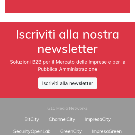
Iscriviti alla nostra
newsletter
Soluzioni B2B per il Mercato delle Imprese e per la
Pubblica Amministrazione
Iscriviti alla newsletter
G11 Media Networks
BitCity
ChannelCity
ImpresaCity
SecurityOpenLab
GreenCity
ImpresaGreen